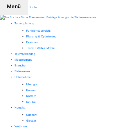
Menü
Suche
Tourenplanung
Funktionsübersicht
Planung & Optimierung
Features
TransIT Web & Mobile
Telematiklösung
Messelogistik
Branchen
Referenzen
Unternehmen
Über gts
Partner
Karriere
MATSE
Kontakt
Support
Glossar
Webinare