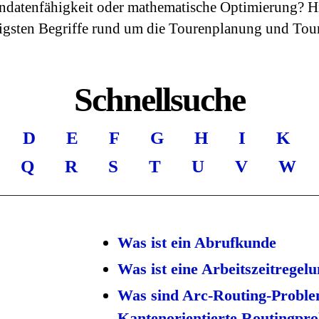
ndatenfähigkeit oder mathematische Optimierung? Hie
tigsten Begriffe rund um die Tourenplanung und Tou
Schnellsuche
D
E
F
G
H
I
K
Q
R
S
T
U
V
W
Was ist ein Abrufkunde
Was ist eine Arbeitszeitregel
Was sind Arc-Routing-Proble
Kantenorientierte Routingpr