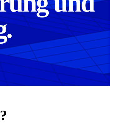
erung und
g.
.?