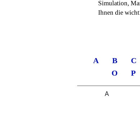
Simulation, Ma
Ihnen die wich
A
B
C
O
P
A