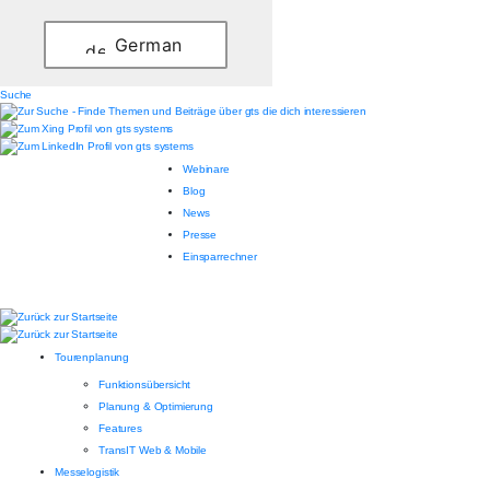
German
Suche
Webinare
Blog
News
Presse
Einsparrechner
Tourenplanung
Funktionsübersicht
Planung & Optimierung
Features
TransIT Web & Mobile
Messelogistik