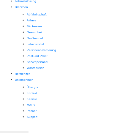
Telematiklösung
Branchen
Abfallwirtschaft
Airlines
Bäckereien
Gesundheit
Großhandel
Lebensmittel
Personenbeförderung
Post und Paket
Servicepersonal
Wäschereien
Referenzen
Unternehmen
Über gts
Kontakt
Karriere
MATSE
Partner
Support