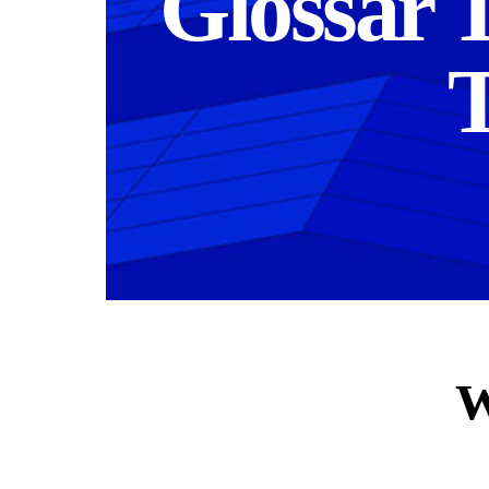
Glossar 
T
W