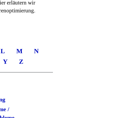
r erläutern wir
renoptimierung.
L
M
N
Y
Z
ung
me /
obleme