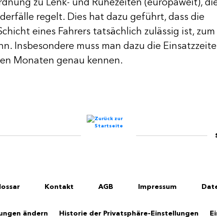
ordnung zu Lenk- und Ruhezeiten (europaweit), di
erfälle regelt. Dies hat dazu geführt, dass die
chicht eines Fahrers tatsächlich zulässig ist, zum
n. Insbesondere muss man dazu die Einsatzzeit
tzten Monaten genau kennen.
lossar
Kontakt
AGB
Impressum
Dat
lungen ändern
Historie der Privatsphäre-Einstellungen
E