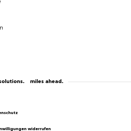
e
en
solutions. miles ahead.
enschutz
inwilligungen widerrufen