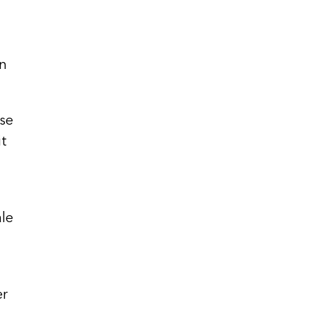
en
se
it
ale
er