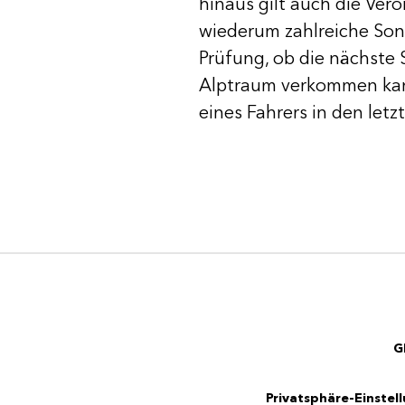
hinaus gilt auch die Ver
wiederum zahlreiche Sond
Prüfung, ob die nächste S
Alptraum verkommen kan
eines Fahrers in den le
G
Privatsphäre-Einstel