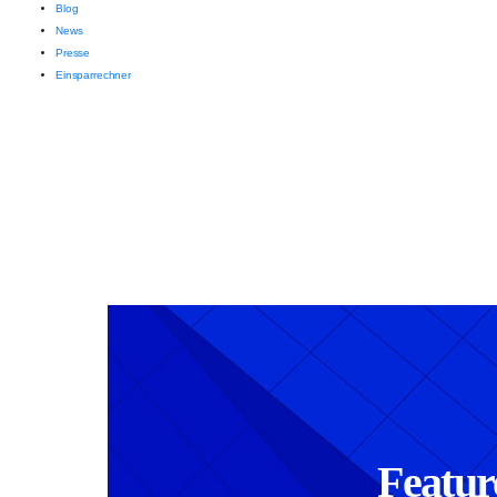
Blog
News
Presse
Einsparrechner
Featur