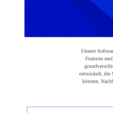
Unsere Softwar
Features mei
grundverschi
entwickelt, di
können. Nachl