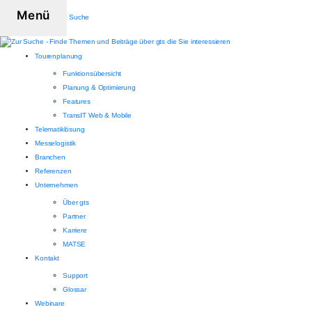
Menü
Suche
Tourenplanung
Funktionsübersicht
Planung & Optimierung
Features
TransIT Web & Mobile
Telematiklösung
Messelogistik
Branchen
Referenzen
Unternehmen
Über gts
Partner
Karriere
MATSE
Kontakt
Support
Glossar
Webinare