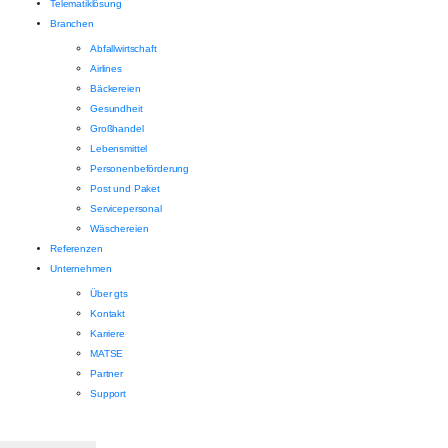
Telematiklösung
Branchen
Abfallwirtschaft
Airlines
Bäckereien
Gesundheit
Großhandel
Lebensmittel
Personenbeförderung
Post und Paket
Servicepersonal
Wäschereien
Referenzen
Unternehmen
Über gts
Kontakt
Karriere
MATSE
Partner
Support