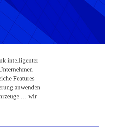
k intelligenter
s Unternehmen
iche Features
ierung anwenden
ahrzeuge … wir