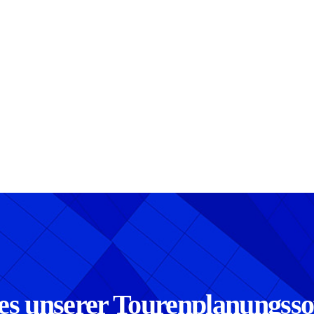
es unserer Tourenplanungs­sof