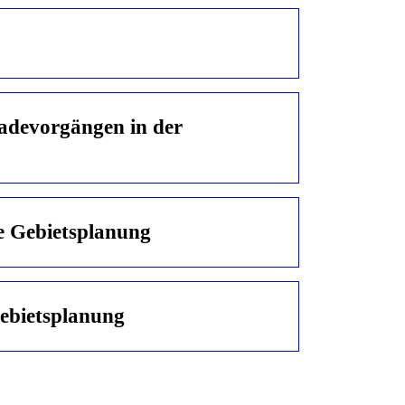
de­vorgängen in der
e Gebiets­planung
ebiets­planung