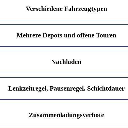
Verschie­dene Fahrzeug­typen
Mehrere Depots und offene Touren
Nachladen
Lenkzeit­regel, Pausenregel, Schichtdauer
Zusammen­ladungs­verbote