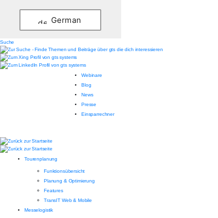
German
Suche
Webinare
Blog
News
Presse
Einsparrechner
Tourenplanung
Funktionsübersicht
Planung & Optimierung
Features
TransIT Web & Mobile
Messelogistik