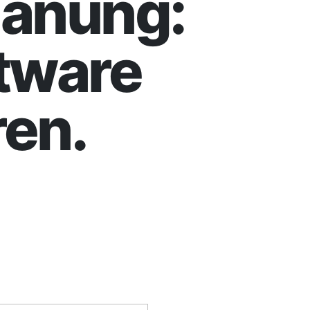
lanung:
ftware
en.