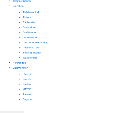
Telematiklösung
Branchen
Abfallwirtschaft
Airlines
Bäckereien
Gesundheit
Großhandel
Lebensmittel
Personenbeförderung
Post und Paket
Servicepersonal
Wäschereien
Referenzen
Unternehmen
Über gts
Kontakt
Karriere
MATSE
Partner
Support