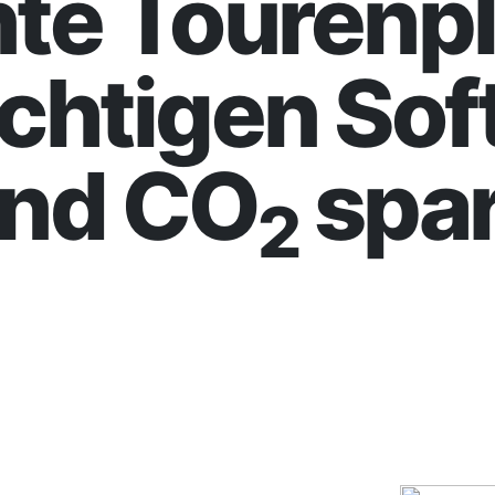
ente Tourenp
richtigen So
und CO
spar
2