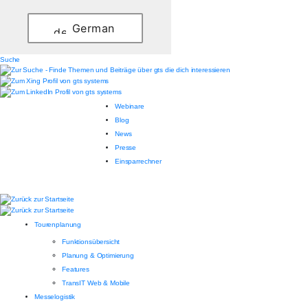
German
Suche
Webinare
Blog
News
Presse
Einsparrechner
Tourenplanung
Funktionsübersicht
Planung & Optimierung
Features
TransIT Web & Mobile
Messelogistik