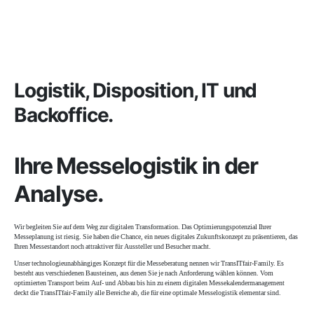
Logistik, Disposition, IT und
Backoffice.
Ihre Messe­logistik in der
Analyse.
Wir begleiten Sie auf dem Weg zur digitalen Transformation. Das Optimierungspotenzial Ihrer
Messeplanung ist riesig. Sie haben die Chance, ein neues digitales Zukunftskonzept zu präsentieren, das
Ihren Messestandort noch attraktiver für Aussteller und Besucher macht.
Unser technologieunabhängiges Konzept für die Messeberatung nennen wir TransITfair-Family. Es
besteht aus verschiedenen Bausteinen, aus denen Sie je nach Anforderung wählen können. Vom
optimierten Transport beim Auf- und Abbau bis hin zu einem digitalen Messekalendermanagement
deckt die TransITfair-Family alle Bereiche ab, die für eine optimale Messelogistik elementar sind.