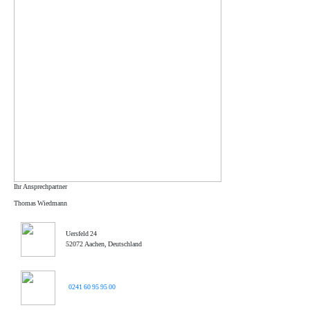
Ihr Ansprechpartner
Thomas Wiedmann
Uersfeld 24
52072 Aachen, Deutschland
0241 60 95 95 00