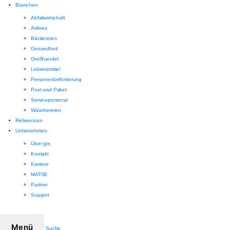
Branchen
Abfallwirtschaft
Airlines
Bäckereien
Gesundheit
Großhandel
Lebensmittel
Personenbeförderung
Post und Paket
Servicepersonal
Wäschereien
Referenzen
Unternehmen
Über gts
Kontakt
Karriere
MATSE
Partner
Support
Menü
Suche