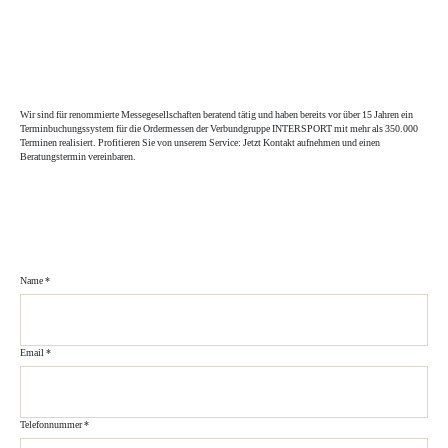
Wir sind für renommierte Messegesellschaften beratend tätig und haben bereits vor über 15 Jahren ein
Terminbuchungssystem für die Ordermessen der Verbundgruppe INTERSPORT mit mehr als 350.000
Terminen realisiert. Profitieren Sie von unserem Service: Jetzt Kontakt aufnehmen und einen
Beratungstermin vereinbaren.
Name *
Email *
Telefonnummer *