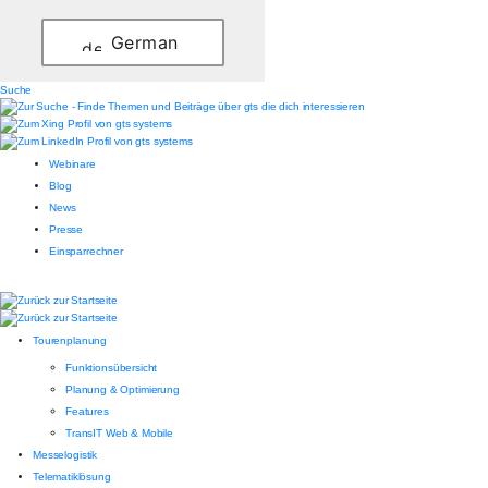
German
Suche
Webinare
Blog
News
Presse
Einsparrechner
Tourenplanung
Funktionsübersicht
Planung & Optimierung
Features
TransIT Web & Mobile
Messelogistik
Telematiklösung