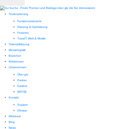
Tourenplanung
Funktionsübersicht
Planung & Optimierung
Features
TransIT Web & Mobile
Telematiklösung
Messelogistik
Branchen
Referenzen
Unternehmen
Über gts
Partner
Karriere
MATSE
Kontakt
Support
Glossar
Webinare
Blog
News