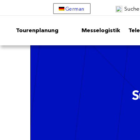
Suche
German
Tourenplanung
Messelogistik
Tel
S