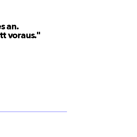
s an.
t voraus."