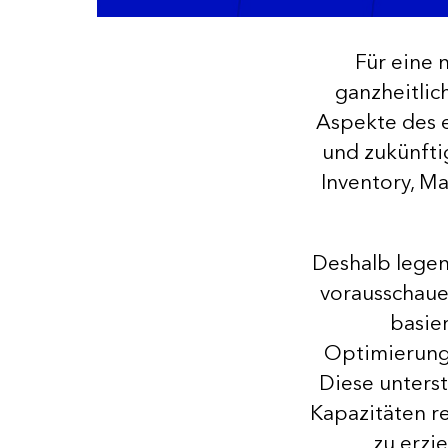
Für eine 
ganzheitlic
Aspekte des 
und zukünfti
Inventory, M
Deshalb legen
vorausschaue
basie
Optimierungs
Diese unterst
Kapazitäten r
zu erzi