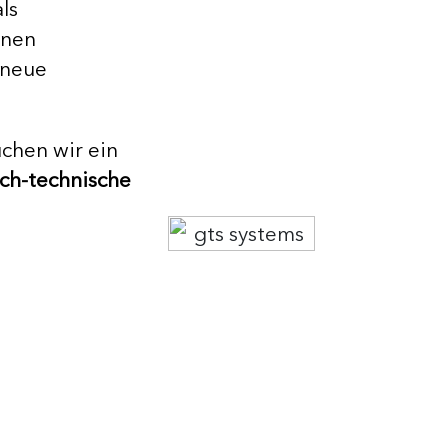
ls
onen
 neue
chen wir ein
ch-technische