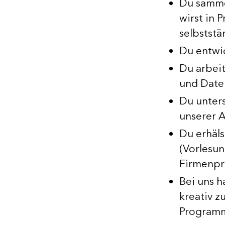
Du samme
wirst in 
selbststä
Du entwi
Du arbei
und Date
Du unters
unserer 
Du erhäls
(Vorlesun
Firmenpro
Bei uns h
kreativ 
Programm