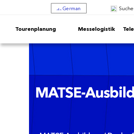
Suche
German
Tourenplanung
Messelogistik
Tel
MATSE-Ausbildu