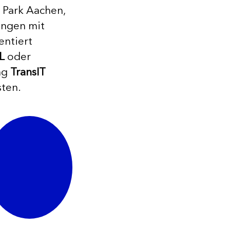
 Park Aachen,
ungen mit
entiert
L
oder
ung
TransIT
sten.