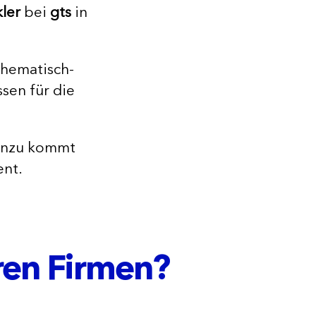
ler
bei
gts
in
thematisch-
sen für die
inzu kommt
ent.
ren Firmen?