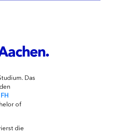
Aachen.
Studium. Das
 den
r
FH
helor of
ierst die