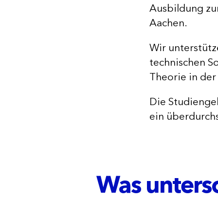
Ausbildung z
Aachen.
Wir unterstüt
technischen So
Theorie in der 
Die Studieng
ein überdurchs
Was unters