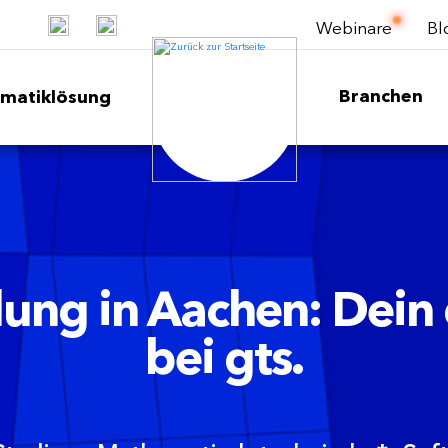
Webinare
Bl
Branchen
ematiklösung
ng in Aachen: Dein
bei gts.