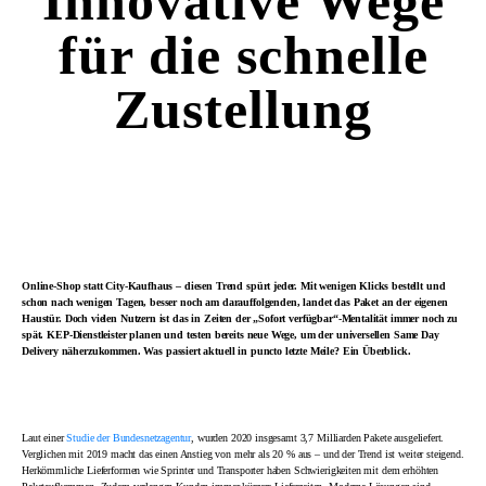
Innovative Wege
für die schnelle
Zustellung
Online-Shop statt City-Kaufhaus – diesen Trend spürt jeder. Mit wenigen Klicks bestellt und
schon nach wenigen Tagen, besser noch am darauffolgenden, landet das Paket an der eigenen
Haustür. Doch vielen Nutzern ist das in Zeiten der „Sofort verfügbar“-Mentalität immer noch zu
spät. KEP-Dienstleister planen und testen bereits neue Wege, um der universellen Same Day
Delivery näherzukommen. Was passiert aktuell in puncto letzte Meile? Ein Überblick.
Laut einer
Studie der Bundesnetzagentur
, wurden 2020 insgesamt 3,7 Milliarden Pakete ausgeliefert.
Verglichen mit 2019 macht das einen Anstieg von mehr als 20 % aus – und der Trend ist weiter steigend.
Herkömmliche Lieferformen wie Sprinter und Transporter haben Schwierigkeiten mit dem erhöhten