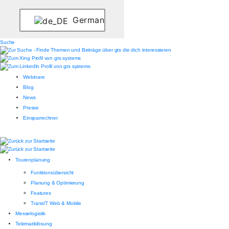
German
Suche
Webinare
Blog
News
Presse
Einsparrechner
Tourenplanung
Funktionsübersicht
Planung & Optimierung
Features
TransIT Web & Mobile
Messelogistik
Telematiklösung