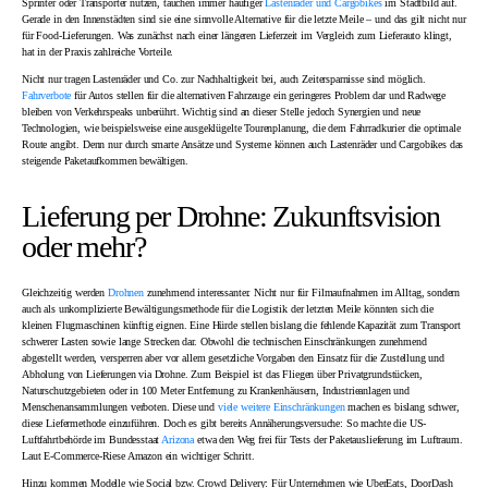
Sprinter oder Transporter nutzen, tauchen immer häufiger
Lastenräder und Cargobikes
im Stadtbild auf.
Gerade in den Innenstädten sind sie eine sinnvolle Alternative für die letzte Meile – und das gilt nicht nur
für Food-Lieferungen. Was zunächst nach einer längeren Lieferzeit im Vergleich zum Lieferauto klingt,
hat in der Praxis zahlreiche Vorteile.
Nicht nur tragen Lastenräder und Co. zur Nachhaltigkeit bei, auch Zeitersparnisse sind möglich.
Fahrverbote
für Autos stellen für die alternativen Fahrzeuge ein geringeres Problem dar und Radwege
bleiben von Verkehrspeaks unberührt. Wichtig sind an dieser Stelle jedoch Synergien und neue
Technologien, wie beispielsweise eine ausgeklügelte Tourenplanung, die dem Fahrradkurier die optimale
Route angibt. Denn nur durch smarte Ansätze und Systeme können auch Lastenräder und Cargobikes das
steigende Paketaufkommen bewältigen.
Lieferung per Drohne: Zukunftsvision
oder mehr?
Gleichzeitig werden
Drohnen
zunehmend interessanter. Nicht nur für Filmaufnahmen im Alltag, sondern
auch als unkomplizierte Bewältigungsmethode für die Logistik der letzten Meile könnten sich die
kleinen Flugmaschinen künftig eignen. Eine Hürde stellen bislang die fehlende Kapazität zum Transport
schwerer Lasten sowie lange Strecken dar. Obwohl die technischen Einschränkungen zunehmend
abgestellt werden, versperren aber vor allem gesetzliche Vorgaben den Einsatz für die Zustellung und
Abholung von Lieferungen via Drohne. Zum Beispiel ist das Fliegen über Privatgrundstücken,
Naturschutzgebieten oder in 100 Meter Entfernung zu Krankenhäusern, Industrieanlagen und
Menschenansammlungen verboten. Diese und
viele weitere Einschränkungen
machen es bislang schwer,
diese Liefermethode einzuführen. Doch es gibt bereits Annäherungsversuche: So machte die US-
Luftfahrtbehörde im Bundesstaat
Arizona
etwa den Weg frei für Tests der Paketauslieferung im Luftraum.
Laut E-Commerce-Riese Amazon ein wichtiger Schritt.
Hinzu kommen Modelle wie Social bzw. Crowd Delivery: Für Unternehmen wie UberEats, DoorDash