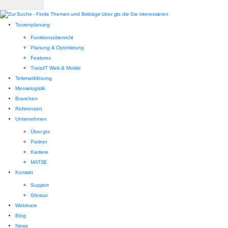
Tourenplanung
Funktionsübersicht
Planung & Optimierung
Features
TransIT Web & Mobile
Telematiklösung
Messelogistik
Branchen
Referenzen
Unternehmen
Über gts
Partner
Karriere
MATSE
Kontakt
Support
Glossar
Webinare
Blog
News