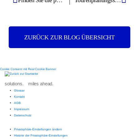
Finden Sie die passende Software für Ihre Abfallwirtschaft
Tourenplanungssystem für kleine Unternehmen – ergibt das Sinn?
ZURÜCK ZUR BLOG ÜBERSICHT
Cookie Consent mit Real Cookie Banner
solutions. miles ahead.
Glossar
Kontakt
AGB
Impressum
Datenschutz
Privatsphäre-Einstellungen ändern
Historie der Privatsphäre-Einstellungen