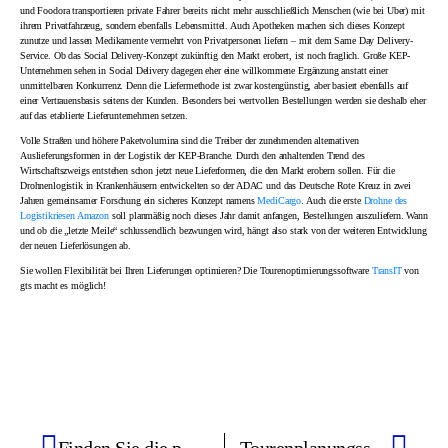
und Foodora transportieren private Fahrer bereits nicht mehr ausschließlich Menschen (wie bei Uber) mit
ihrem Privatfahrzeug, sondern ebenfalls Lebensmittel. Auch Apotheken machen sich dieses Konzept
zunutze und lassen Medikamente vermehrt von Privatpersonen liefern – mit dem Same Day Delivery-
Service. Ob das Social Delivery-Konzept zukünftig den Markt erobert, ist noch fraglich. Große KEP-
Unternehmen sehen in Social Delivery dagegen eher eine willkommene Ergänzung anstatt einer
unmittelbaren Konkurrenz. Denn die Liefermethode ist zwar kostengünstig, aber basiert ebenfalls auf
einer Vertrauensbasis seitens der Kunden. Besonders bei wertvollen Bestellungen werden sie deshalb eher
auf das etablierte Lieferunternehmen setzen.
Volle Straßen und höhere Paketvolumina sind die Treiber der zunehmenden alternativen
Auslieferungsformen in der Logistik der KEP-Branche. Durch den anhaltenden Trend des
Wirtschaftszweigs entstehen schon jetzt neue Lieferformen, die den Markt erobern sollen. Für die
Drohnenlogistik in Krankenhäusern entwickelten so der ADAC und das Deutsche Rote Kreuz in zwei
Jahren gemeinsamer Forschung ein sicheres Konzept namens
MediCargo
. Auch die erste
Drohne des
Logistikriesen Amazon
soll planmäßig noch dieses Jahr damit anfangen, Bestellungen auszuliefern. Wann
und ob die „letzte Meile“ schlussendlich bezwungen wird, hängt also stark von der weiteren Entwicklung
der neuen Lieferlösungen ab.
Sie wollen Flexibilität bei Ihren Lieferungen optimieren? Die Tourenoptimierungssoftware
TransIT
von
gts macht es möglich!