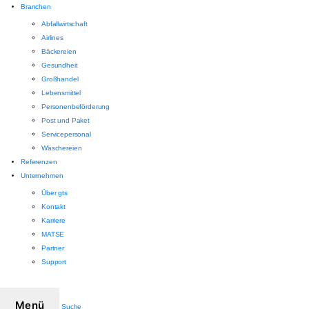
Branchen
Abfallwirtschaft
Airlines
Bäckereien
Gesundheit
Großhandel
Lebensmittel
Personenbeförderung
Post und Paket
Servicepersonal
Wäschereien
Referenzen
Unternehmen
Über gts
Kontakt
Karriere
MATSE
Partner
Support
Menü
Suche