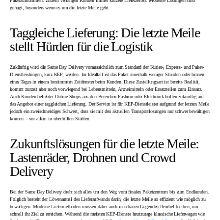
Paketaufkommen. Zudem verlangen Kunden immer kürzere Lieferzeiten. Moderne Lösungen sind
gefragt, besonders wenn es um die letzte Meile geht.
Taggleiche Lieferung: Die letzte Meile
stellt Hürden für die Logistik
Zukünftig wird die Same Day Delivery voraussichtlich zum Standard der Kurier-, Express- und Paket-
Dienstleistungen, kurz KEP, werden. Im Idealfall ist das Paket innerhalb weniger Stunden oder binnen
eines Tages in einem bestimmten Zeitfenster beim Kunden. Diese Zustellungsart ist bereits Realität,
kommt zurzeit aber noch vorwiegend bei Lebensmitteln, Arzneimitteln oder Ersatzteilen zum Einsatz.
Auch Kunden beliebter Online-Shops aus den Bereichen Fashion oder Elektronik hoffen zukünftig auf
das Angebot einer taggleichen Lieferung. Der Service ist für KEP-Dienstleister aufgrund der letzten Meile
jedoch ein zweischneidiges Schwert, dass sie mit den aktuellen Transportlösungen nur schwer bewältigen
können – vor allem in überfüllten Städten.
Zukunftslösungen für die letzte Meile:
Lastenräder, Drohnen und Crowd
Delivery
Bei der Same Day Delivery dreht sich alles um den Weg vom finalen Paketzentrum bis zum Endkunden.
Folglich besteht der Löwenanteil des Lieferaufwands darin, die letzte Meile so effizient wie möglich zu
bewältigen. Moderne Liefermethoden müssen daher auch in urbanen Gegenden flexibel bleiben, um
schnell ihr Ziel zu erreichen. Während die meisten KEP-Dienste heutzutage klassische Lieferwagen wie