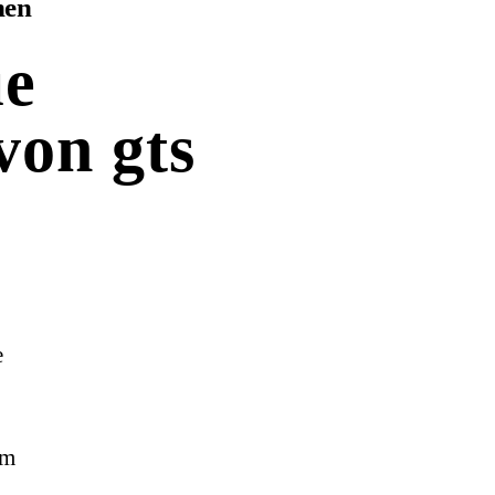
hen
ue
von gts
e
em