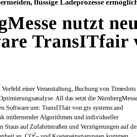
vermeiden, flüssige Ladeprozesse ermöglic
gMesse nutzt ne
are TransITfair 
 Vorfeld einer Veranstaltung, Buchung von Timeslots
ptimierungsanalyse. All das setzt die NürnbergMess
en Software um: TransITfair von gts systems and
nk mitlernender Algorithmen und individueller
n Staus auf Zufahrtstraßen und Verzögerungen auf d
2
enheit an. CO
– und Kosteneinsparungen kommen