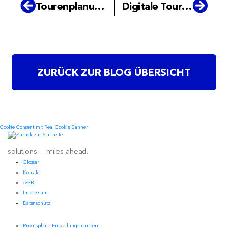
Tourenplanung trägt zur Mobilität und Teilhabe bei.
Digitale Tourenplanung in der Abfallwirtschaft
ZURÜCK ZUR BLOG ÜBERSICHT
Cookie Consent mit Real Cookie Banner
solutions. miles ahead.
Glossar
Kontakt
AGB
Impressum
Datenschutz
Privatsphäre-Einstellungen ändern