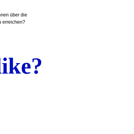
hnen über die
u erreichen?
like?