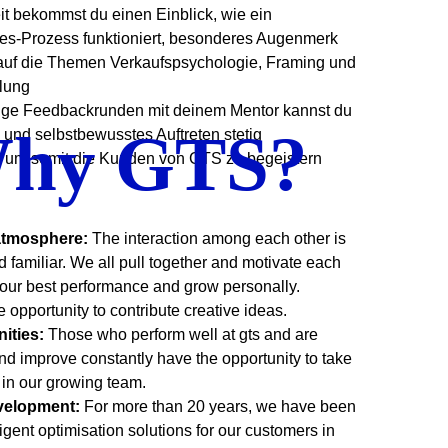
eit bekommst du einen Einblick, wie ein
les-Prozess funktioniert, besonderes Augenmerk
 auf die Themen Verkaufspsychologie, Framing und
lung
ge Feedbackrunden mit deinem Mentor kannst du
hy GTS?
und selbstbewusstes Auftreten stetig
n um somit die Kunden von GTS zu begeistern
atmosphere:
The interaction among each other is
d familiar. We all pull together and motivate each
 our best performance and grow personally.
 opportunity to contribute creative ideas.
nities:
Those who perform well at gts and are
and improve constantly have the opportunity to take
y in our growing team.
velopment:
For more than 20 years, we have been
igent optimisation solutions for our customers in