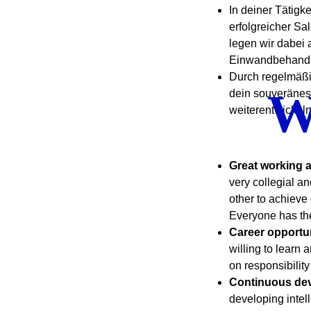
In deiner Tätigk
erfolgreicher Sa
legen wir dabei
Einwandbehand
Durch regelmäßi
W
dein souveränes 
weiterentwickel
Great working 
very collegial an
other to achieve
Everyone has the
Career opportu
willing to learn 
on responsibilit
Continuous de
developing intell