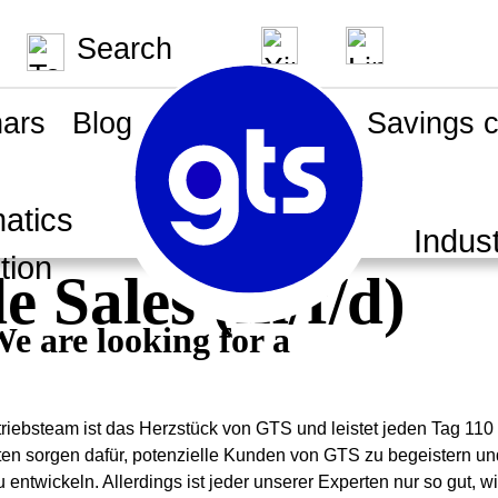
Search
ars
Blog
News
Press
Savings c
atics
Passenger transport
Indust
tion
de Sales (m/f/d)
e are looking for a
riebsteam ist das Herzstück von GTS und leistet jeden Tag 11
en sorgen dafür, potenzielle Kunden von GTS zu begeistern und
u entwickeln. Allerdings ist jeder unserer Experten nur so gut, 