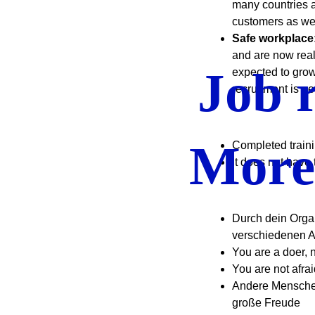
many countries 
customers as we
Safe workplace
and are now real
Job 
expected to grow
recruitment is 
More 
Completed traini
It does not have 
Durch dein Organ
verschiedenen A
You are a doer, 
You are not afrai
Andere Menschen 
große Freude