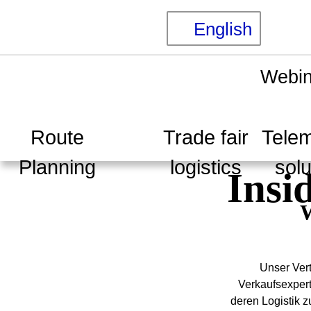
English
Webin
Route
Trade fair
Telem
Planning & Optimisation
Function Overview
TransIT Web & Mobile
Planning
logistics
solu
Insi
W
Unser Vert
Verkaufsexpert
deren Logistik z