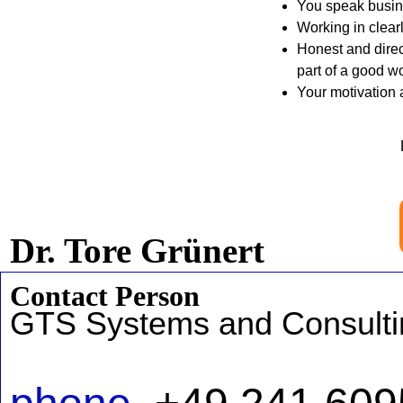
You speak busin
Working in clearl
Honest and direc
part of a good wo
Your motivation a
Dr. Tore Grünert
Contact Person
GTS Systems and Consulti