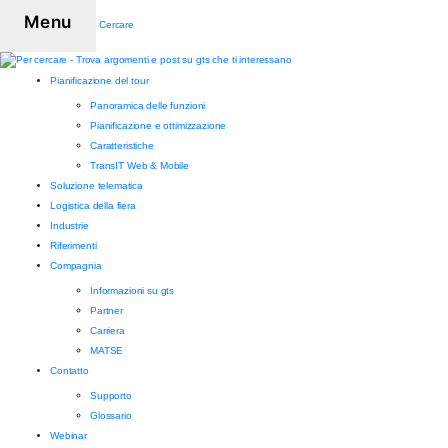
Menu
Cercare
Pianificazione del tour
Panoramica delle funzioni
Pianificazione e ottimizzazione
Caratteristiche
TransIT Web & Mobile
Soluzione telematica
Logistica della fiera
Industrie
Riferimenti
Compagnia
Informazioni su gts
Partner
Carriera
MATSE
Contatto
Supporto
Glossario
Webinar