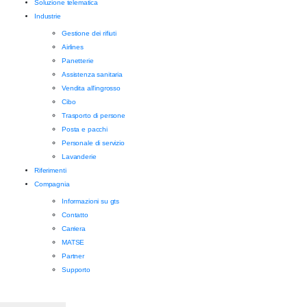
Soluzione telematica
Industrie
Gestione dei rifiuti
Airlines
Panetterie
Assistenza sanitaria
Vendita all'ingrosso
Cibo
Trasporto di persone
Posta e pacchi
Personale di servizio
Lavanderie
Riferimenti
Compagnia
Informazioni su gts
Contatto
Carriera
MATSE
Partner
Supporto