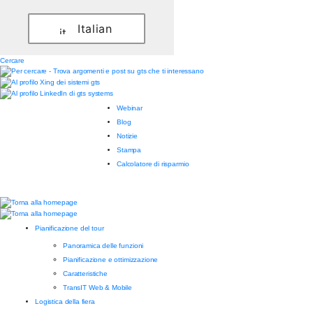
Italian
Cercare
Webinar
Blog
Notizie
Stampa
Calcolatore di risparmio
Pianificazione del tour
Panoramica delle funzioni
Pianificazione e ottimizzazione
Caratteristiche
TransIT Web & Mobile
Logistica della fiera