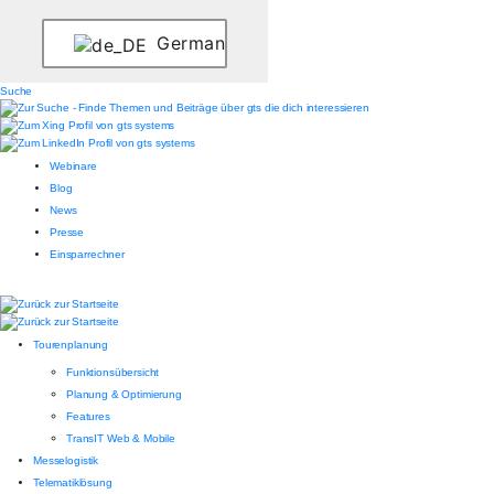
German
Suche
Webinare
Blog
News
Presse
Einsparrechner
Tourenplanung
Funktionsübersicht
Planung & Optimierung
Features
TransIT Web & Mobile
Messelogistik
Telematiklösung