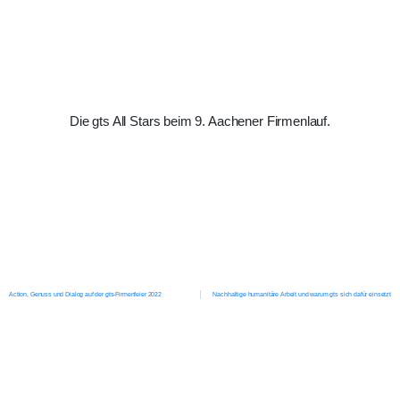
Die gts All Stars beim 9. Aachener Firmenlauf.
Action, Genuss und Dialog auf der gts-Firmenfeier 2022
Nachhaltige humanitäre Arbeit und warum gts sich dafür einsetzt