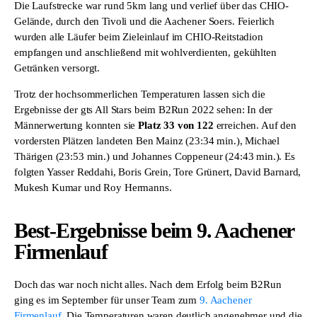
Die Laufstrecke war rund 5km lang und verlief über das CHIO-
Gelände, durch den Tivoli und die Aachener Soers. Feierlich
wurden alle Läufer beim Zieleinlauf im CHIO-Reitstadion
empfangen und anschließend mit wohlverdienten, gekühlten
Getränken versorgt.
Trotz der hochsommerlichen Temperaturen lassen sich die
Ergebnisse der gts All Stars beim B2Run 2022 sehen: In der
Männerwertung konnten sie
Platz 33 von 122
erreichen. Auf den
vordersten Plätzen landeten Ben Mainz (23:34 min.), Michael
Thärigen (23:53 min.) und Johannes Coppeneur (24:43 min.). Es
folgten Yasser Reddahi, Boris Grein, Tore Grünert, David Barnard,
Mukesh Kumar und Roy Hermanns.
Best-Ergebnisse beim 9. Aachener
Firmenlauf
Doch das war noch nicht alles. Nach dem Erfolg beim B2Run
ging es im September für unser Team zum
9. Aachener
Firmenlauf
. Die Temperaturen waren deutlich angenehmer und die