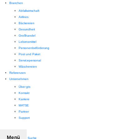
Branchen
Abfallwirtschaft
Airlines
Bäckereien
Gesundheit
Großhandel
Lebensmittel
Personenbeförderung
Post und Paket
Servicepersonal
Wäschereien
Referenzen
Unternehmen
Über gts
Kontakt
Karriere
MATSE
Partner
Support
Menü
Suche