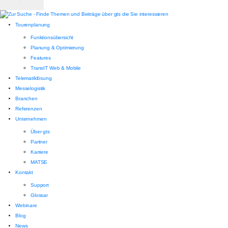
Tourenplanung
Funktionsübersicht
Planung & Optimierung
Features
TransIT Web & Mobile
Telematiklösung
Messelogistik
Branchen
Referenzen
Unternehmen
Über gts
Partner
Karriere
MATSE
Kontakt
Support
Glossar
Webinare
Blog
News