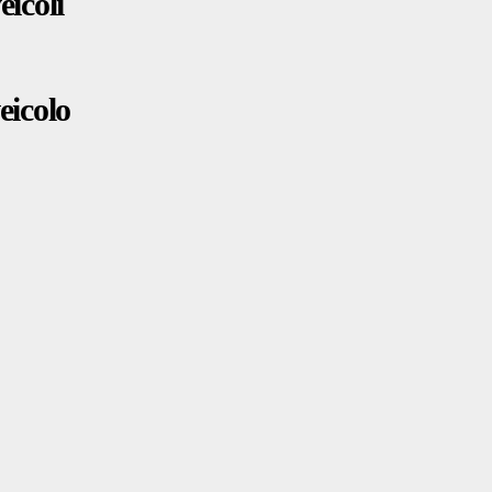
eicoli
eicolo