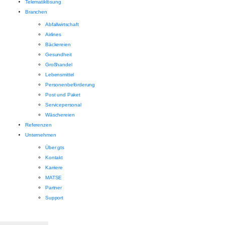
Telematiklösung
Branchen
Abfallwirtschaft
Airlines
Bäckereien
Gesundheit
Großhandel
Lebensmittel
Personenbeförderung
Post und Paket
Servicepersonal
Wäschereien
Referenzen
Unternehmen
Über gts
Kontakt
Karriere
MATSE
Partner
Support