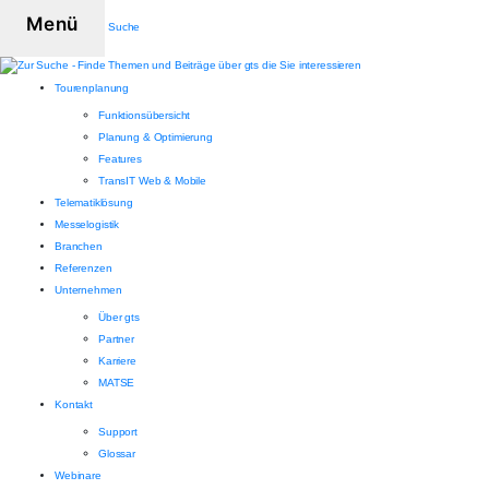
Menü
Suche
Tourenplanung
Funktionsübersicht
Planung & Optimierung
Features
TransIT Web & Mobile
Telematiklösung
Messelogistik
Branchen
Referenzen
Unternehmen
Über gts
Partner
Karriere
MATSE
Kontakt
Support
Glossar
Webinare