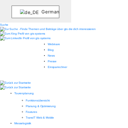
German
Suche
Webinare
Blog
News
Presse
Einsparrechner
Tourenplanung
Funktionsübersicht
Planung & Optimierung
Features
TransIT Web & Mobile
Messelogistik