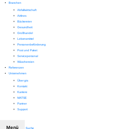
Branchen
Abfallwirtschaft
Airlines
Bäckereien
Gesundheit
Großhandel
Lebensmittel
Personenbeförderung
Post und Paket
Servicepersonal
Wäschereien
Referenzen
Unternehmen
Über gts
Kontakt
Karriere
MATSE
Partner
Support
Menü
Suche