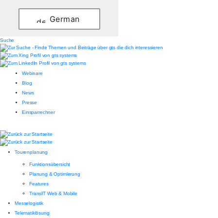
German
Suche
Webinare
Blog
News
Presse
Einsparrechner
Tourenplanung
Funktionsübersicht
Planung & Optimierung
Features
TransIT Web & Mobile
Messelogistik
Telematiklösung