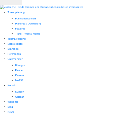
Tourenplanung
Funktionsübersicht
Planung & Optimierung
Features
TransIT Web & Mobile
Telematiklösung
Messelogistik
Branchen
Referenzen
Unternehmen
Über gts
Partner
Karriere
MATSE
Kontakt
Support
Glossar
Webinare
Blog
News