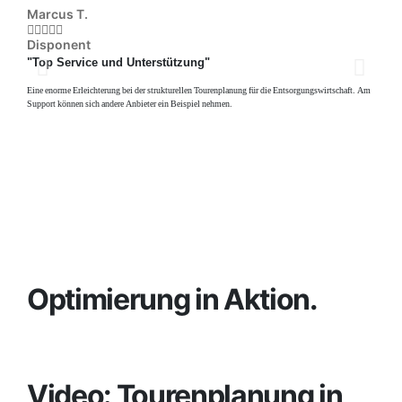
Marcus T.
Jörg








Disponent
Dis
"Top Service und Unterstützung"
"Seh
Eine enorme Erleichterung bei der strukturellen Tourenplanung für die Entsorgungswirtschaft. Am
Schnell
Support können sich andere Anbieter ein Beispiel nehmen.
vorhand
Optimierung in Aktion.
Video: Tourenplanung in