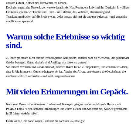
und das Gefühl, einfach mal durchatmen zu können.
Doch der eigentliche Nervenkitzel wartete danach: der Nox Room, ein Labyrinth im Dunkeln. In völliger
Finsternis spielten wir Hunter und Hider – ein Erlebnis, das Vertrauen, Orientierung und
Teamkommunikation auf die Probe stellte. Jeder musste sich auf die anderen verlassen – und genau das
machte es so spannend.
Warum solche Erlebnisse so wichtig
sind.
25 Jahre gts stehen nicht nur für technologische Kompetenz, sondern auch für Menschen, die gemeinsam
Großes bewegen. Genau deshalb sind Ausflüge wie dieser so wertvoll:
Sie fördern Vertrauen und Zusammenhalt, schaffen Raum für neue Perspektiven, und erinnern uns daran,
dass Erfolg immer ein Gemeinschaftsprojekt ist. Abseits des Alltags entstehen so die Geschichten, die
ein Team wirklich verbinden – und noch lange nachwirken.
Mit vielen Erinnerungen im Gepäck.
Nach zwei Tagen voller Abenteuer, Lachen und Teamgeist ging es wieder zurück nach Hause – mit
Polaroid-Fotos, vielen schönen Erinnerungen und einem Gefühl von Stolz auf das, was wir gemeinsam
in 25 Jahren erreicht haben.
Danke an alle, die dabei waren – und auf die nächsten 25 Jahre gts!