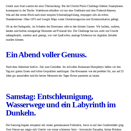
Gleich zum Start wartete die erste Überraschung: Bei der Utrecht Photo Challenge blieben Smartphones
konsequent in der Tasche. Stattdessen erhielten wir nur eine Stadtkarte und eine Polaroid-Kamera.
Was auf den ersten Blick nach einer simplen Schnitzeljagd klang, entpuppte sich als echtes
Teamabenteuer. Ohne GPS und Google Maps waren Orientierungssinn und Kommunikation gefragt.
Ob an der Oudegracht, im Schatten des Domturms oder in den kleinen Gassen: Wir lachten, suchten,
fanden und hielten einzigartige Momente auf Polaroid fest. Die Challenge hat uns nicht nur Utrecht
nähergebracht, sondern auch gezeigt, wie viel Spaß echte, analoge Erlebnisse im digitalen Zeitalter
machen können.
Ein Abend voller Genuss.
Nach dem Abenteuer hieß es: Zeit zum Genießen. Im stilvollen Restaurant Humphreys ließen wir den
Tag mit gutem Essen und tollen Gesprächen ausklingen. Das Restaurant war der perfekte Ort, um auf 25
Jahre gts anzustoßen und die besten Momente des Tages Revue passieren zu lassen.
Samstag: Entschleunigung,
Wasserwege und ein Labyrinth im
Dunkeln.
Der Samstag begann entspannt mit einem gemeinsamen Frühstück, bevor es auf eine Grachtenfahrt ging.
Vom Wasser aus zeigte sich Utrecht von seiner schönsten Seite – historische Fassaden, kleine Brücken