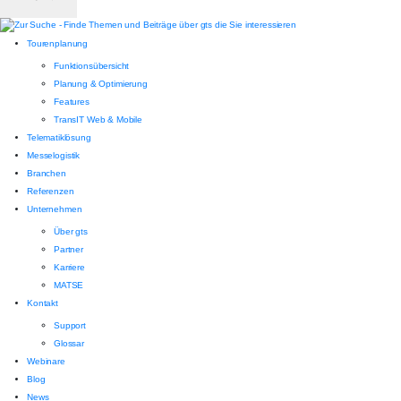
Tourenplanung
Funktionsübersicht
Planung & Optimierung
Features
TransIT Web & Mobile
Telematiklösung
Messelogistik
Branchen
Referenzen
Unternehmen
Über gts
Partner
Karriere
MATSE
Kontakt
Support
Glossar
Webinare
Blog
News