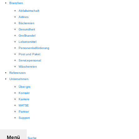
Branchen
Abfallwirtschaft
Airlines
Bäckereien
Gesundheit
Großhandel
Lebensmittel
Personenbeförderung
Post und Paket
Servicepersonal
Wäschereien
Referenzen
Unternehmen
Über gts
Kontakt
Karriere
MATSE
Partner
Support
Menü
Suche