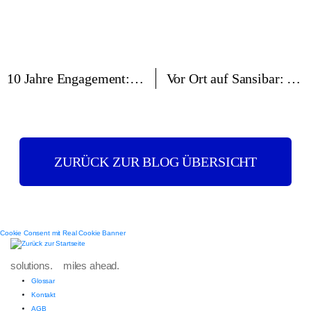
10 Jahre Engagement: gts beim Oxfam-Netzwerktreffen 2025.
Vor Ort auf Sansibar: Warum uns die Trude-Adler-Schule seit Jahren am Herzen liegt.
ZURÜCK ZUR BLOG ÜBERSICHT
Cookie Consent mit Real Cookie Banner
solutions. miles ahead.
Glossar
Kontakt
AGB