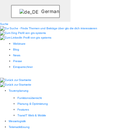
German
Suche
Webinare
Blog
News
Presse
Einsparrechner
Tourenplanung
Funktionsübersicht
Planung & Optimierung
Features
TransIT Web & Mobile
Messelogistik
Telematiklösung