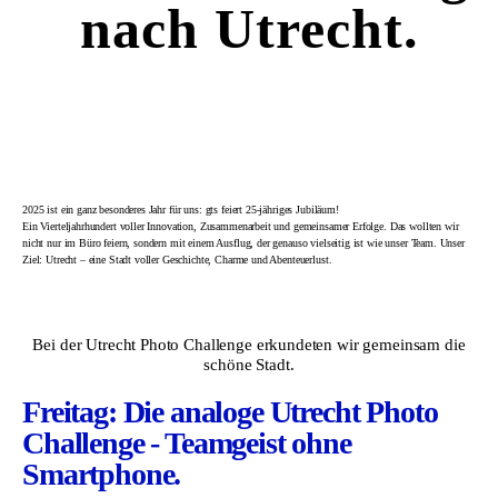
nach Utrecht.
2025 ist ein ganz besonderes Jahr für uns: gts feiert 25-jähriges Jubiläum!
Ein Vierteljahrhundert voller Innovation, Zusammenarbeit und gemeinsamer Erfolge. Das wollten wir
nicht nur im Büro feiern, sondern mit einem Ausflug, der genauso vielseitig ist wie unser Team. Unser
Ziel: Utrecht – eine Stadt voller Geschichte, Charme und Abenteuerlust.
Bei der Utrecht Photo Challenge erkundeten wir gemeinsam die
schöne Stadt.
Freitag: Die analoge Utrecht Photo
Challenge - Teamgeist ohne
Smartphone.