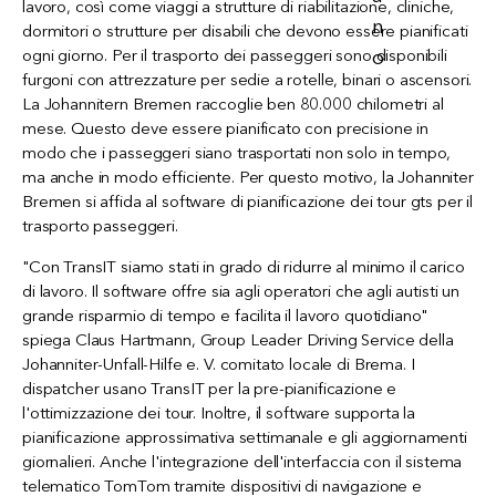
lavoro, così come viaggi a strutture di riabilitazione, cliniche,
dormitori o strutture per disabili che devono essere pianificati
ogni giorno. Per il trasporto dei passeggeri sono disponibili
furgoni con attrezzature per sedie a rotelle, binari o ascensori.
La Johannitern Bremen raccoglie ben 80.000 chilometri al
mese. Questo deve essere pianificato con precisione in
modo che i passeggeri siano trasportati non solo in tempo,
ma anche in modo efficiente. Per questo motivo, la Johanniter
Bremen si affida al software di pianificazione dei tour gts per il
trasporto passeggeri.
"Con TransIT siamo stati in grado di ridurre al minimo il carico
di lavoro. Il software offre sia agli operatori che agli autisti un
grande risparmio di tempo e facilita il lavoro quotidiano"
spiega Claus Hartmann, Group Leader Driving Service della
Johanniter-Unfall-Hilfe e. V. comitato locale di Brema. I
dispatcher usano TransIT per la pre-pianificazione e
l'ottimizzazione dei tour. Inoltre, il software supporta la
pianificazione approssimativa settimanale e gli aggiornamenti
giornalieri. Anche l'integrazione dell'interfaccia con il sistema
telematico TomTom tramite dispositivi di navigazione e