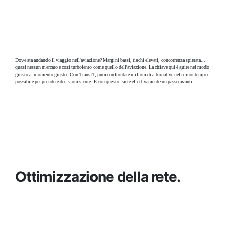
Dove sta andando il viaggio nell'aviazione? Margini bassi, rischi elevati, concorrenza spietata...
quasi nessun mercato è così turbolento come quello dell'aviazione. La chiave qui è agire nel modo
giusto al momento giusto. Con TransIT, puoi confrontare milioni di alternative nel minor tempo
possibile per prendere decisioni sicure. E con questo, siete effettivamente un passo avanti.
Ottimizzazione della rete.