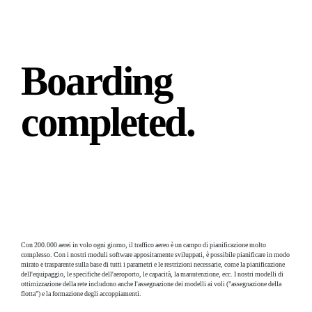
Boarding
completed.
Con 200.000 aerei in volo ogni giorno, il traffico aereo è un campo di pianificazione molto
complesso. Con i nostri moduli software appositamente sviluppati, è possibile pianificare in modo
mirato e trasparente sulla base di tutti i parametri e le restrizioni necessarie, come la pianificazione
dell'equipaggio, le specifiche dell'aeroporto, le capacità, la manutenzione, ecc. I nostri modelli di
ottimizzazione della rete includono anche l'assegnazione dei modelli ai voli ("assegnazione della
flotta") e la formazione degli accoppiamenti.