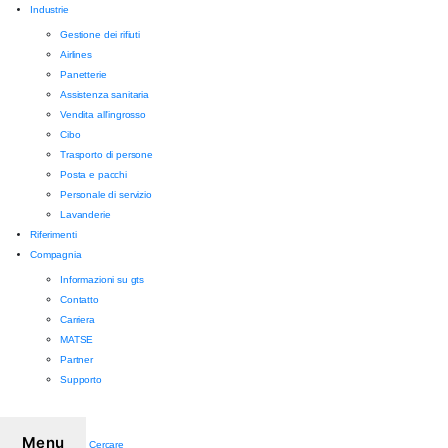
Industrie
Gestione dei rifiuti
Airlines
Panetterie
Assistenza sanitaria
Vendita all'ingrosso
Cibo
Trasporto di persone
Posta e pacchi
Personale di servizio
Lavanderie
Riferimenti
Compagnia
Informazioni su gts
Contatto
Carriera
MATSE
Partner
Supporto
Menu
Cercare