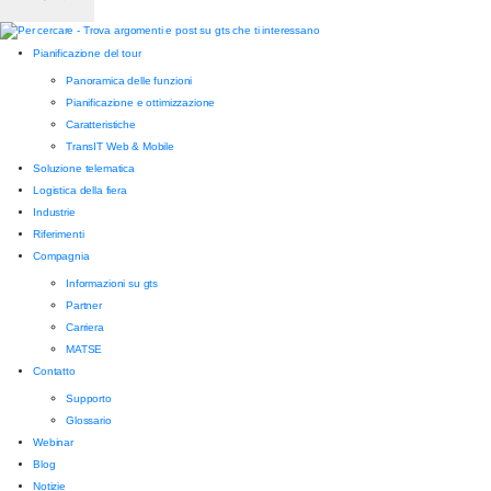
Pianificazione del tour
Panoramica delle funzioni
Pianificazione e ottimizzazione
Caratteristiche
TransIT Web & Mobile
Soluzione telematica
Logistica della fiera
Industrie
Riferimenti
Compagnia
Informazioni su gts
Partner
Carriera
MATSE
Contatto
Supporto
Glossario
Webinar
Blog
Notizie