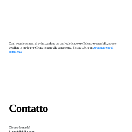
Con i nostri strumenti di ottimizzazione per una logistica aerea efficiente e sostenibile, potrete
decollare in modo più efficace rispetto alla concorrenza. Fissate subito un
Appuntamento di
consulenza
.
Contatto
Ci sono domande?
Siamo felici di aiutarvi.