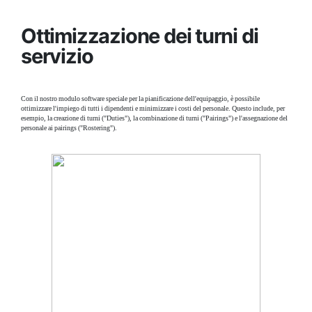
Ottimizzazione dei turni di
servizio
Con il nostro modulo software speciale per la pianificazione dell'equipaggio, è possibile
ottimizzare l'impiego di tutti i dipendenti e minimizzare i costi del personale. Questo include, per
esempio, la creazione di turni ("Duties"), la combinazione di turni ("Pairings") e l'assegnazione del
personale ai pairings ("Rostering").