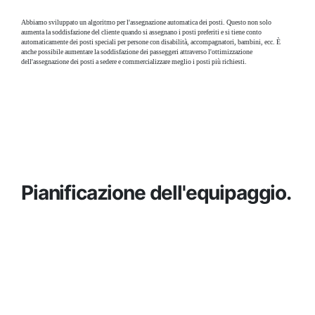
Abbiamo sviluppato un algoritmo per l'assegnazione automatica dei posti. Questo non solo
aumenta la soddisfazione del cliente quando si assegnano i posti preferiti e si tiene conto
automaticamente dei posti speciali per persone con disabilità, accompagnatori, bambini, ecc. È
anche possibile aumentare la soddisfazione dei passeggeri attraverso l'ottimizzazione
dell'assegnazione dei posti a sedere e commercializzare meglio i posti più richiesti.
Pianificazione dell'equipaggio.