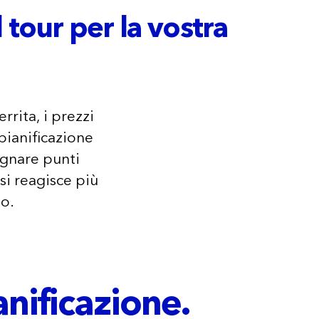
 tour per la vostra
rrita, i prezzi
pianificazione
egnare punti
 si reagisce più
to.
anificazione.