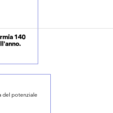
armia 140
ll'anno.
a del potenziale