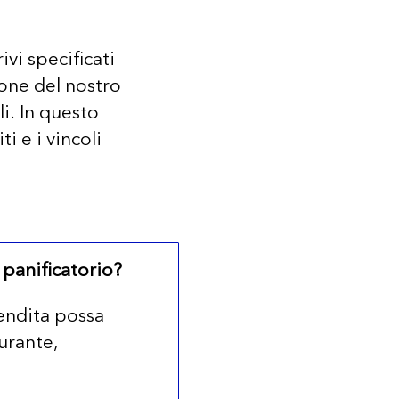
ivi specificati
ione del nostro
li. In questo
i e i vincoli
 panificatorio?
vendita possa
burante,