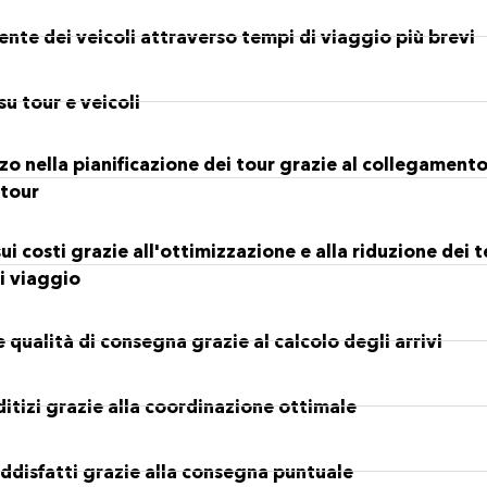
iente dei veicoli attraverso tempi di viaggio più brevi
su tour e veicoli
zo nella pianificazione dei tour grazie al collegament
 tour
ui costi grazie all'ottimizzazione e alla riduzione dei 
i viaggio
qualità di consegna grazie al calcolo degli arrivi
itizi grazie alla coordinazione ottimale
oddisfatti grazie alla consegna puntuale