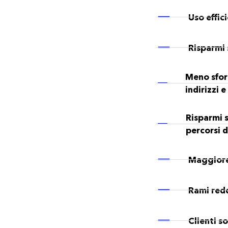
Uso effic
Risparmi 
Meno sfor
indirizzi e
Risparmi s
percorsi d
Maggiore 
Rami redd
Clienti s