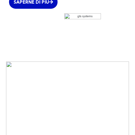
SAPERNE DI PIÙ
I nostri partner.
Una rete forte per
servizi forti.