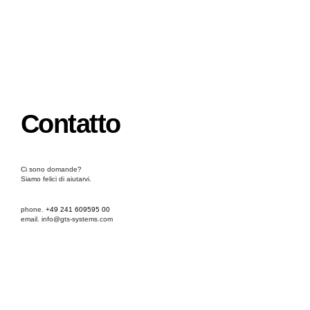
Contatto
Ci sono domande?
Siamo felici di aiutarvi.
phone.
+49 241 609595 00
email. info@gts-systems.com