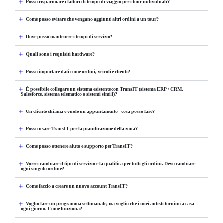
Posso risparmiare i fattori di tempo di viaggio per i tour individuali?
Come posso evitare che vengano aggiunti altri ordini a un tour?
Dove posso mantenere i tempi di servizio?
Quali sono i requisiti hardware?
Posso importare dati come ordini, veicoli e clienti?
È possibile collegare un sistema esistente con TransIT (sistema ERP / CRM,
Salesforce, sistema telematico o sistemi simili)?
Un cliente chiama e vuole un appuntamento - cosa posso fare?
Posso usare TransIT per la pianificazione della zona?
Come posso ottenere aiuto e supporto per TransIT?
Vorrei cambiare il tipo di servizio e la qualifica per tutti gli ordini. Devo cambiare
ogni singolo ordine?
Come faccio a creare un nuovo account TransIT?
Voglio fare un programma settimanale, ma voglio che i miei autisti tornino a casa
ogni giorno. Come funziona?