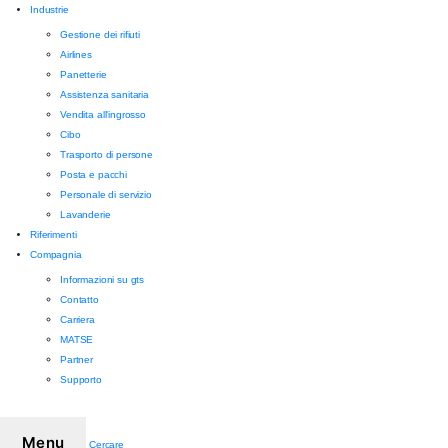
Industrie
Gestione dei rifiuti
Airlines
Panetterie
Assistenza sanitaria
Vendita all'ingrosso
Cibo
Trasporto di persone
Posta e pacchi
Personale di servizio
Lavanderie
Riferimenti
Compagnia
Informazioni su gts
Contatto
Carriera
MATSE
Partner
Supporto
Menu
Cercare