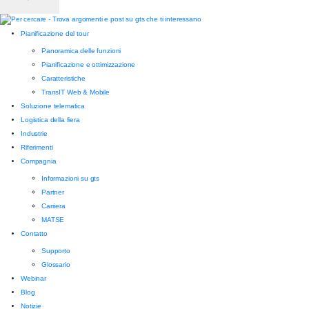
Pianificazione del tour
Panoramica delle funzioni
Pianificazione e ottimizzazione
Caratteristiche
TransIT Web & Mobile
Soluzione telematica
Logistica della fiera
Industrie
Riferimenti
Compagnia
Informazioni su gts
Partner
Carriera
MATSE
Contatto
Supporto
Glossario
Webinar
Blog
Notizie