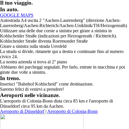
Il tuo viaggio.
In auto.
GOOGLE MAPS
Autostrada A4 uscita 2 "Aachen-Laurensberg" (direzione Aachen-
Laurensberg/Aachen-Richterich/Aachen-Uniklinik/TH/Herzogenrath)
Utilizzare una delle due corsie a sinistra per girare a sinistra in
Kohlscheider Straße (indicazioni per Herzogenrath / Richterich).
Kohlscheider Straße diventa Roermonder Straße
Girare a sinistra sulla strada Uersfeld
La strada si divide, rimanete qui a destra e continuate fino al numero
civico 24.
La nostra azienda si trova al 2° piano
Abbiamo dei parcheggi segnalati. Per farlo, entrate in macchina e poi
girate due volte a sinistra.
In treno.
Inserisci "Bahnhof Kohlscheid" come destinazione.
Saremo felici di venirvi a prendere!
Aeroporti nelle vicinanze.
L'aeroporto di Colonia-Bonn dista circa 85 km e l'aeroporto di
Düsseldorf circa 95 km da Aachen.
Aeroporto di Düsseldorf
|
Aeroporto di Colonia-Bonn