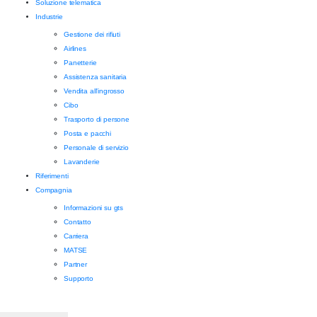
Soluzione telematica
Industrie
Gestione dei rifiuti
Airlines
Panetterie
Assistenza sanitaria
Vendita all'ingrosso
Cibo
Trasporto di persone
Posta e pacchi
Personale di servizio
Lavanderie
Riferimenti
Compagnia
Informazioni su gts
Contatto
Carriera
MATSE
Partner
Supporto