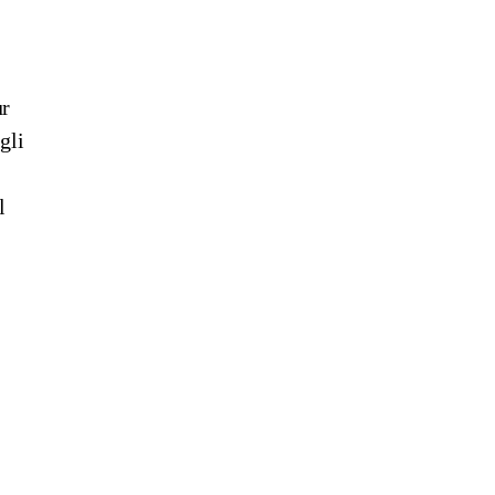
ur
gli
l