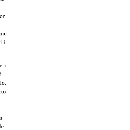
non
nie
i i
e o
i
io,
rto
e
un
le