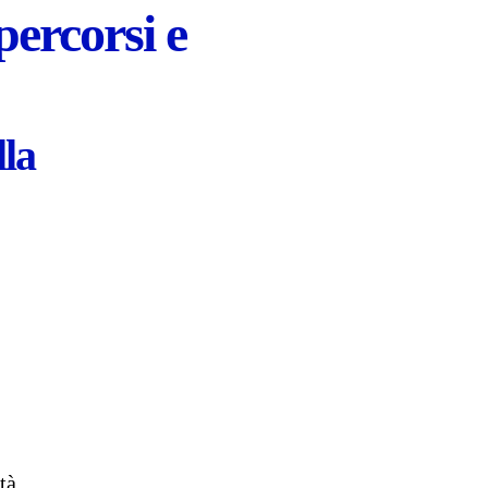
percorsi e
lla
tà