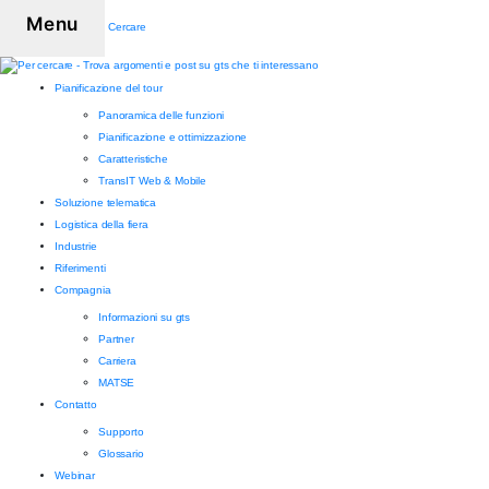
Menu
Cercare
Pianificazione del tour
Panoramica delle funzioni
Pianificazione e ottimizzazione
Caratteristiche
TransIT Web & Mobile
Soluzione telematica
Logistica della fiera
Industrie
Riferimenti
Compagnia
Informazioni su gts
Partner
Carriera
MATSE
Contatto
Supporto
Glossario
Webinar