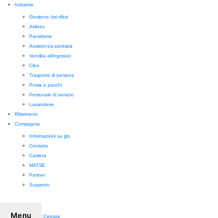
Industrie
Gestione dei rifiuti
Airlines
Panetterie
Assistenza sanitaria
Vendita all'ingrosso
Cibo
Trasporto di persone
Posta e pacchi
Personale di servizio
Lavanderie
Riferimenti
Compagnia
Informazioni su gts
Contatto
Carriera
MATSE
Partner
Supporto
Menu
Cercare