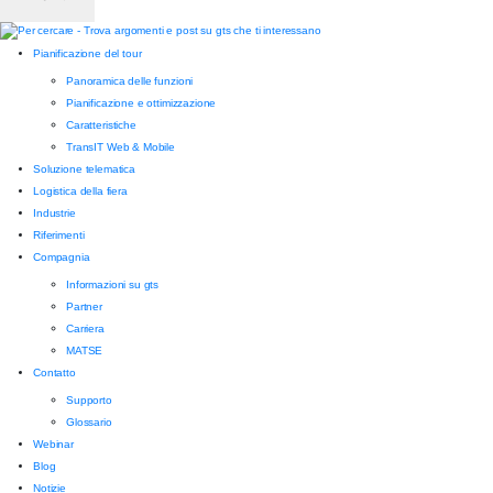
Pianificazione del tour
Panoramica delle funzioni
Pianificazione e ottimizzazione
Caratteristiche
TransIT Web & Mobile
Soluzione telematica
Logistica della fiera
Industrie
Riferimenti
Compagnia
Informazioni su gts
Partner
Carriera
MATSE
Contatto
Supporto
Glossario
Webinar
Blog
Notizie