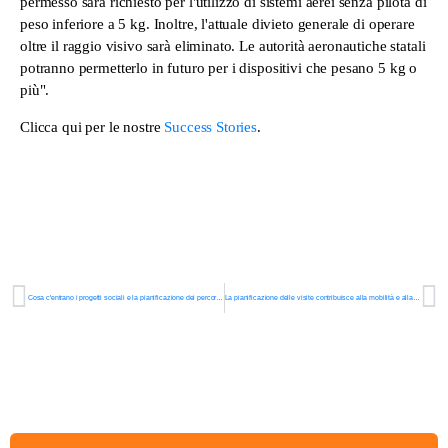
permesso sarà richiesto per l'utilizzo di sistemi aerei senza pilota di
peso inferiore a 5 kg. Inoltre, l'attuale divieto generale di operare
oltre il raggio visivo sarà eliminato. Le autorità aeronautiche statali
potranno permetterlo in futuro per i dispositivi che pesano 5 kg o
più".
Clicca qui per le nostre
Success Stories
.
Cosa c'entrano i progetti sociali e la pianificazione dei percorsi? - gts systems
La pianificazione delle visite contribuisce alla mobilità e alla partecipazione.