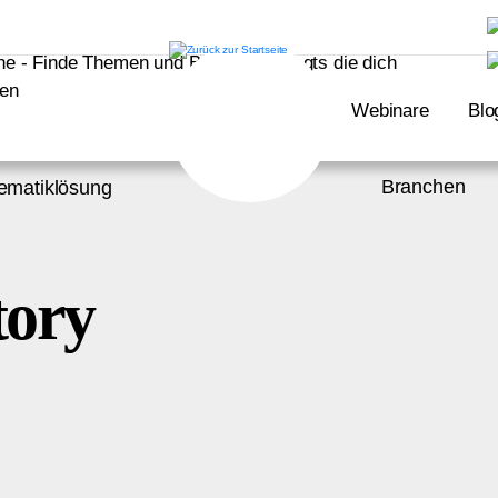
Webinare
Blo
Branchen
ematiklösung
tory