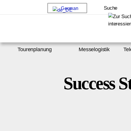
Suche
German
Tourenplanung
Messelogistik
Tel
Success S