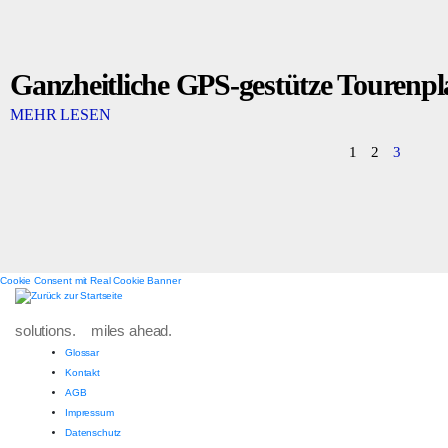
Ganzheitliche GPS-gestütze Tourenp
MEHR LESEN
1
2
3
Cookie Consent mit Real Cookie Banner
solutions. miles ahead.
Glossar
Kontakt
AGB
Impressum
Datenschutz