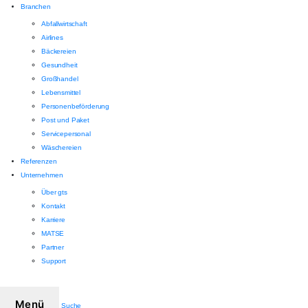
Branchen
Abfallwirtschaft
Airlines
Bäckereien
Gesundheit
Großhandel
Lebensmittel
Personenbeförderung
Post und Paket
Servicepersonal
Wäschereien
Referenzen
Unternehmen
Über gts
Kontakt
Karriere
MATSE
Partner
Support
Menü
Suche