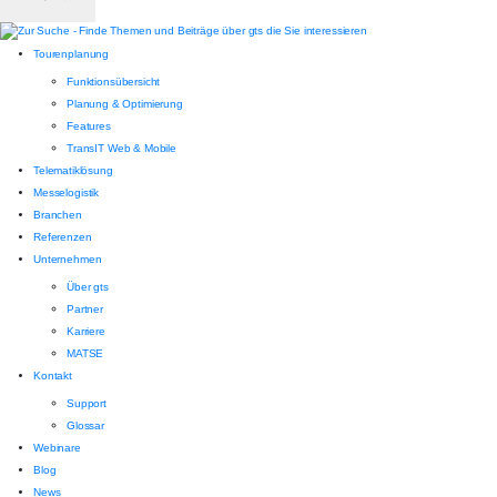
Tourenplanung
Funktionsübersicht
Planung & Optimierung
Features
TransIT Web & Mobile
Telematiklösung
Messelogistik
Branchen
Referenzen
Unternehmen
Über gts
Partner
Karriere
MATSE
Kontakt
Support
Glossar
Webinare
Blog
News