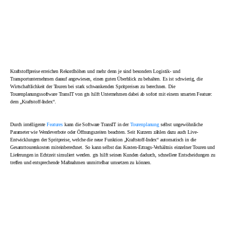
Kraftstoffpreise erreichen Rekordhöhen und mehr denn je sind besonders Logistik- und
Transportunternehmen darauf angewiesen, einen guten Überblick zu behalten. Es ist schwierig, die
Wirtschaftlichkeit der Touren bei stark schwankenden Spritpreisen zu berechnen. Die
Tourenplanungssoftware TransIT von gts hilft Unternehmen dabei ab sofort mit einem smarten Feature:
dem „Kraftstoff-Index“.
Durch intelligente
Features
kann die Software TransIT in der
Tourenplanung
selbst ungewöhnliche
Parameter wie Wendeverbote oder Öffnungszeiten beachten. Seit Kurzem zählen dazu auch Live-
Entwicklungen der Spritpreise, welche die neue Funktion „Kraftstoff-Index“ automatisch in die
Gesamttourenkosten miteinberechnet. So kann selbst das Kosten-Ertrags-Verhältnis einzelner Touren und
Lieferungen in Echtzeit simuliert werden. gts hilft seinen Kunden dadurch, schnellere Entscheidungen zu
treffen und entsprechende Maßnahmen unmittelbar umsetzen zu können.