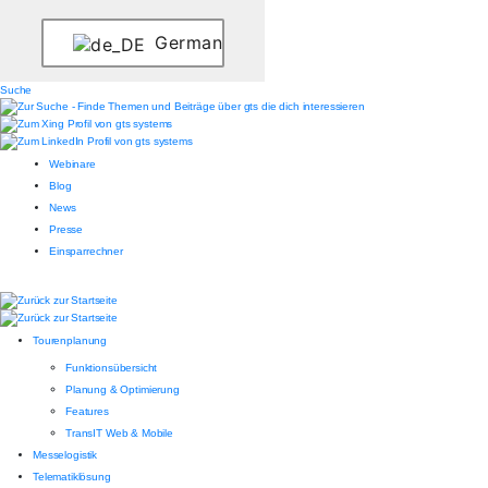
German
Suche
Webinare
Blog
News
Presse
Einsparrechner
Tourenplanung
Funktionsübersicht
Planung & Optimierung
Features
TransIT Web & Mobile
Messelogistik
Telematiklösung