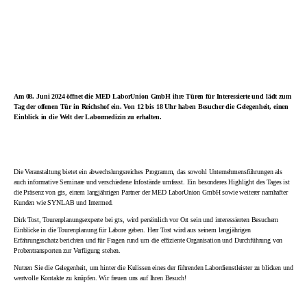
Am 08. Juni 2024 öffnet die MED LaborUnion GmbH ihre Türen für Interessierte und lädt zum
Tag der offenen Tür in Reichshof ein. Von 12 bis 18 Uhr haben Besucher die Gelegenheit, einen
Einblick in die Welt der Labormedizin zu erhalten.
Die Veranstaltung bietet ein abwechslungsreiches Programm, das sowohl Unternehmensführungen als
auch informative Seminare und verschiedene Infostände umfasst. Ein besonderes Highlight des Tages ist
die Präsenz von gts, einem langjährigen Partner der MED LaborUnion GmbH sowie weiterer namhafter
Kunden wie SYNLAB und Intermed.
Dirk Tost, Tourenplanungsexperte bei gts, wird persönlich vor Ort sein und interessierten Besuchern
Einblicke in die Tourenplanung für Labore geben. Herr Tost wird aus seinem langjährigen
Erfahrungsschatz berichten und für Fragen rund um die effiziente Organisation und Durchführung von
Probentransporten zur Verfügung stehen.
Nutzen Sie die Gelegenheit, um hinter die Kulissen eines der führenden Labordienstleister zu blicken und
wertvolle Kontakte zu knüpfen. Wir freuen uns auf Ihren Besuch!