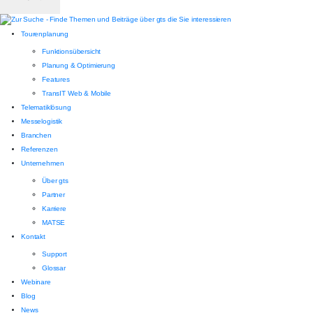
Tourenplanung
Funktionsübersicht
Planung & Optimierung
Features
TransIT Web & Mobile
Telematiklösung
Messelogistik
Branchen
Referenzen
Unternehmen
Über gts
Partner
Karriere
MATSE
Kontakt
Support
Glossar
Webinare
Blog
News