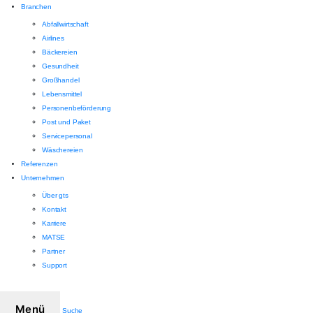
Branchen
Abfallwirtschaft
Airlines
Bäckereien
Gesundheit
Großhandel
Lebensmittel
Personenbeförderung
Post und Paket
Servicepersonal
Wäschereien
Referenzen
Unternehmen
Über gts
Kontakt
Karriere
MATSE
Partner
Support
Menü
Suche