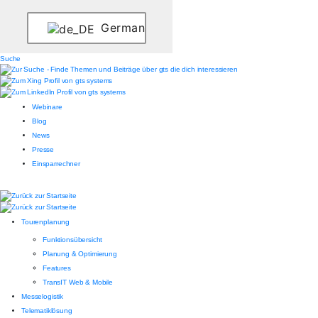
German
Suche
Webinare
Blog
News
Presse
Einsparrechner
Tourenplanung
Funktionsübersicht
Planung & Optimierung
Features
TransIT Web & Mobile
Messelogistik
Telematiklösung