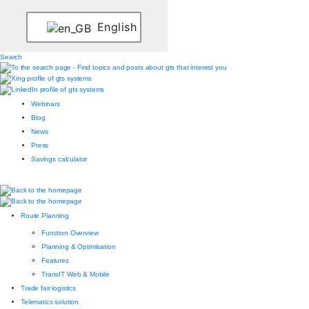
English
Search
Webinars
Blog
News
Press
Savings calculator
Route Planning
Function Overview
Planning & Optimisation
Features
TransIT Web & Mobile
Trade fair logistics
Telematics solution