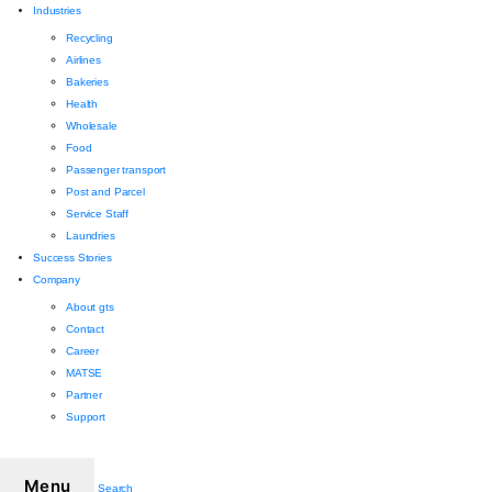
Industries
Recycling
Airlines
Bakeries
Health
Wholesale
Food
Passenger transport
Post and Parcel
Service Staff
Laundries
Success Stories
Company
About gts
Contact
Career
MATSE
Partner
Support
Menu
Search