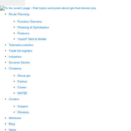
Route Planning
Function Overview
Planning & Optimisation
Features
TransIT Web & Mobile
Telematics solution
Trade fair logistics
Industries
Success Stories
Company
About gts
Partner
Career
MATSE
Contact
Support
Glossary
Webinars
Blog
News