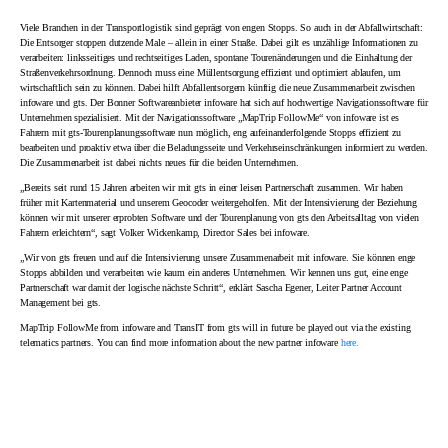
Viele Branchen in der Transportlogistik sind geprägt von engen Stopps. So auch in der Abfallwirtschaft:
Die Entsorger stoppen dutzende Male – allein in einer Straße. Dabei gilt es unzählige Informationen zu
verarbeiten: linksseitiges und rechtseitiges Laden, spontane Tourenänderungen und die Einhaltung der
Straßenverkehrsordnung. Dennoch muss eine Müllentsorgung effizient und optimiert ablaufen, um
wirtschaftlich sein zu können. Dabei hilft Abfallentsorgern künftig die neue Zusammenarbeit zwischen
infoware und gts. Der Bonner Softwareanbieter infoware hat sich auf hochwertige Navigationssoftware für
Unternehmen spezialisiert. Mit der Navigationssoftware „MapTrip FollowMe“ von infoware ist es
Fahrern mit gts-Tourenplanungssoftware nun möglich, eng aufeinanderfolgende Stopps effizient zu
bearbeiten und proaktiv etwa über die Beladungsseite und Verkehrseinschränkungen informiert zu werden.
Die Zusammenarbeit ist dabei nichts neues für die beiden Unternehmen.
„Bereits seit rund 15 Jahren arbeiten wir mit gts in einer leisen Partnerschaft zusammen. Wir haben
früher mit Kartenmaterial und unserem Geocoder weitergeholfen. Mit der Intensivierung der Beziehung
können wir mit unserer erprobten Software und der Tourenplanung von gts den Arbeitsalltag von vielen
Fahrern erleichtern“, sagt Volker Wickenkamp, Director Sales bei infoware.
„Wir von gts freuen und auf die Intensivierung unsere Zusammenarbeit mit infoware. Sie können enge
Stopps abbilden und verarbeiten wie kaum ein anderes Unternehmen. Wir kennen uns gut, eine enge
Partnerschaft war damit der logische nächste Schritt“, erklärt Sascha Egener, Leiter Partner Account
Management bei gts.
MapTrip FollowMe from infoware and TransIT from gts will in future be played out via the existing
telematics partners. You can find more information about the new partner infoware
here.