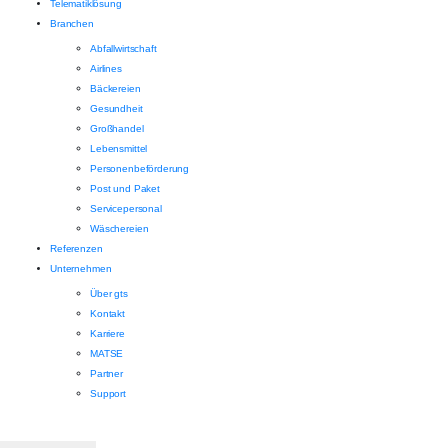
Telematiklösung
Branchen
Abfallwirtschaft
Airlines
Bäckereien
Gesundheit
Großhandel
Lebensmittel
Personenbeförderung
Post und Paket
Servicepersonal
Wäschereien
Referenzen
Unternehmen
Über gts
Kontakt
Karriere
MATSE
Partner
Support