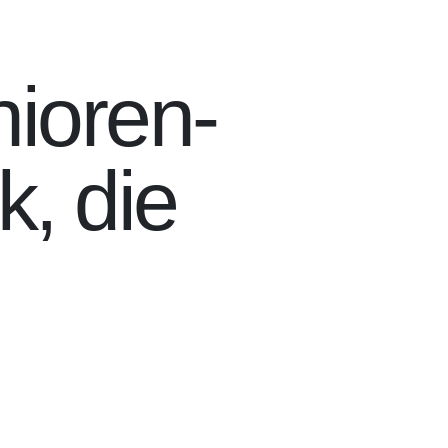
ioren-
k, die