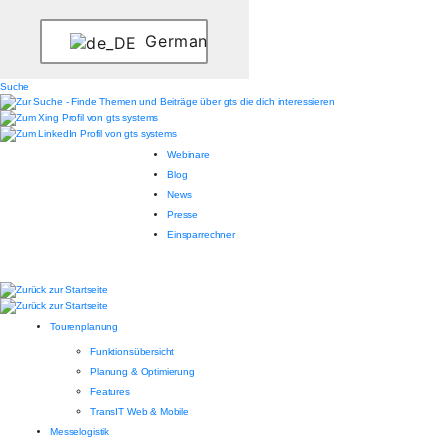
German
Suche
Webinare
Blog
News
Presse
Einsparrechner
Tourenplanung
Funktionsübersicht
Planung & Optimierung
Features
TransIT Web & Mobile
Messelogistik