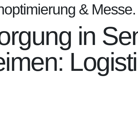
noptimierung & Messe.
rgung in Sen
imen: Logisti