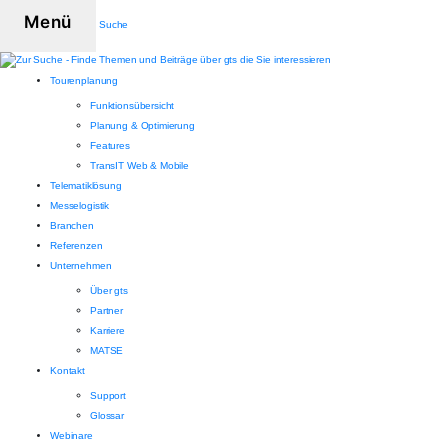
Menü
Suche
Tourenplanung
Funktionsübersicht
Planung & Optimierung
Features
TransIT Web & Mobile
Telematiklösung
Messelogistik
Branchen
Referenzen
Unternehmen
Über gts
Partner
Karriere
MATSE
Kontakt
Support
Glossar
Webinare