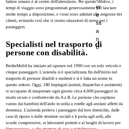
fattore umano è al centro dell'attenzione. Per questo motivo, i
tempi di viaggio sono programmati generosamente per lasciare
molto tempo a disposizione, e i tour sono adattati alle esigenze dei
clienti, evitando così che si creino situazioni di stress per i
passeggeri.
Specialisti nel trasporto di
persone con disabilità.
BerlinMobil ha iniziato ad operare nel 1990 con un solo veicolo e
cinque passeggeri. L'azienda si è specializzata fin dall'inizio nel
trasporto di persone disabili e studenti e si è fatta un nome in
questo settore. Oggi, 180 impiegati (autisti, dispatcher e assistenti)
si occupano di trasportare ogni giorno circa 4.000 passeggeri in
modo sicuro e confortevole da A a B. Le persone che ospitano
vanno dai bambini dell'asilo in sedia a rotelle agli anziani affetti da
demenza. L'azienda preleva i passeggeri dal loro domicilio, dalle
case di riposo o dalle strutture sociali e li porta agli asili, alle
scuole comprensive, ai laboratori protetti e ai luoghi di lavoro per