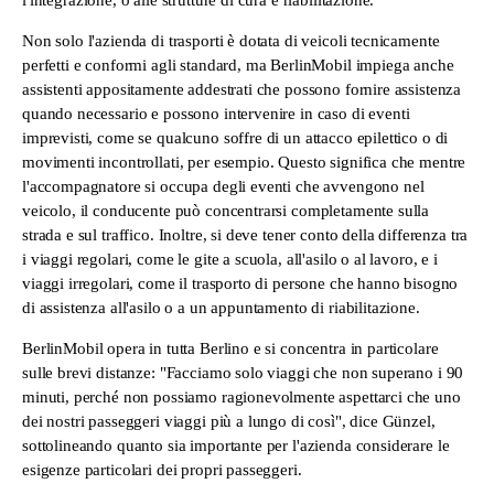
l'integrazione, o alle strutture di cura e riabilitazione.
Non solo l'azienda di trasporti è dotata di veicoli tecnicamente
perfetti e conformi agli standard, ma BerlinMobil impiega anche
assistenti appositamente addestrati che possono fornire assistenza
quando necessario e possono intervenire in caso di eventi
imprevisti, come se qualcuno soffre di un attacco epilettico o di
movimenti incontrollati, per esempio. Questo significa che mentre
l'accompagnatore si occupa degli eventi che avvengono nel
veicolo, il conducente può concentrarsi completamente sulla
strada e sul traffico. Inoltre, si deve tener conto della differenza tra
i viaggi regolari, come le gite a scuola, all'asilo o al lavoro, e i
viaggi irregolari, come il trasporto di persone che hanno bisogno
di assistenza all'asilo o a un appuntamento di riabilitazione.
BerlinMobil opera in tutta Berlino e si concentra in particolare
sulle brevi distanze: "Facciamo solo viaggi che non superano i 90
minuti, perché non possiamo ragionevolmente aspettarci che uno
dei nostri passeggeri viaggi più a lungo di così", dice Günzel,
sottolineando quanto sia importante per l'azienda considerare le
esigenze particolari dei propri passeggeri.