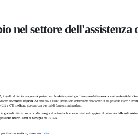
io nel settore dell'assistenza 
 è quello di fornire ossigeno ai pazienti con le relative patologie. La responsabilità associata nei confronti dei clien
ddisfare determinati requisiti. Ad esempio, i clienti hanno solo determinate fasce orarie in cui possono essere riforniti
o Life e GTI medicare, ciascuna con due reti di fornitura indipendenti.
 in grado di ottimizzare le reti di consegna di entrambe le aziende, sfruttando appieno il potenziale delle sedi esistent
to possibile ridurre i costi di consegna del 10-15%.
i per il settore sanitario, consultare
il sito
.