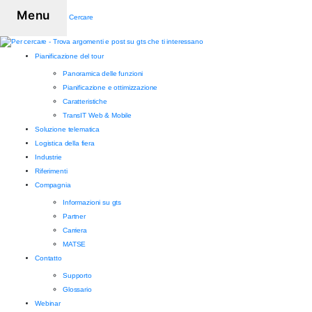
Menu
Cercare
Pianificazione del tour
Panoramica delle funzioni
Pianificazione e ottimizzazione
Caratteristiche
TransIT Web & Mobile
Soluzione telematica
Logistica della fiera
Industrie
Riferimenti
Compagnia
Informazioni su gts
Partner
Carriera
MATSE
Contatto
Supporto
Glossario
Webinar