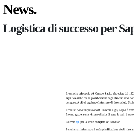
News.
Logistica di successo per Sap
Il compito principale del Gruppo Sapio, che esiste dal 1922,
significa anche che la pianificazione degli itinerari deve so
ossigeno. A ciò si aggiunge la fusione di due società, Sapi
I risultati sono impressionanti: Insieme a gts, Sapio è stata
Inoltre, grazie a una visione olistica di tutte le sedi, è sta
Cliccare
qui
per la storia completa del successo.
Per ulteriori informazioni sulla pianificazione degli itinerar