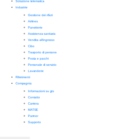
Soluzione telematica
Industrie
Gestione dei rifiuti
Airlines
Panetterie
Assistenza sanitaria
Vendita all'ingrosso
Cibo
Trasporto di persone
Posta e pacchi
Personale di servizio
Lavanderie
Riferimenti
Compagnia
Informazioni su gts
Contatto
Carriera
MATSE
Partner
Supporto