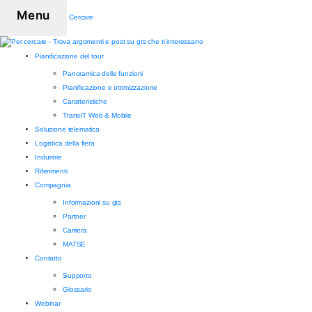
Menu
Cercare
Pianificazione del tour
Panoramica delle funzioni
Pianificazione e ottimizzazione
Caratteristiche
TransIT Web & Mobile
Soluzione telematica
Logistica della fiera
Industrie
Riferimenti
Compagnia
Informazioni su gts
Partner
Carriera
MATSE
Contatto
Supporto
Glossario
Webinar