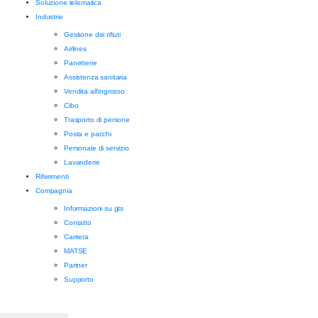
Soluzione telematica
Industrie
Gestione dei rifiuti
Airlines
Panetterie
Assistenza sanitaria
Vendita all'ingrosso
Cibo
Trasporto di persone
Posta e pacchi
Personale di servizio
Lavanderie
Riferimenti
Compagnia
Informazioni su gts
Contatto
Carriera
MATSE
Partner
Supporto