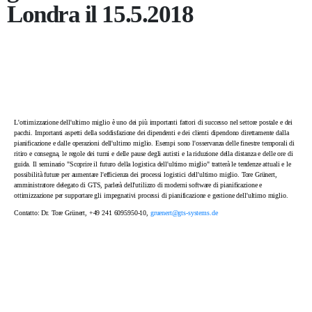
Londra il 15.5.2018
L'ottimizzazione dell'ultimo miglio è uno dei più importanti fattori di successo nel settore postale e dei
pacchi. Importanti aspetti della soddisfazione dei dipendenti e dei clienti dipendono direttamente dalla
pianificazione e dalle operazioni dell'ultimo miglio. Esempi sono l'osservanza delle finestre temporali di
ritiro e consegna, le regole dei turni e delle pause degli autisti e la riduzione della distanza e delle ore di
guida. Il seminario "Scoprire il futuro della logistica dell'ultimo miglio" tratterà le tendenze attuali e le
possibilità future per aumentare l'efficienza dei processi logistici dell'ultimo miglio. Tore Grünert,
amministratore delegato di GTS, parlerà dell'utilizzo di moderni software di pianificazione e
ottimizzazione per supportare gli impegnativi processi di pianificazione e gestione dell'ultimo miglio.
Contatto: Dr. Tore Grünert, +49 241 6095950-10,
gruenert@gts-systems.de