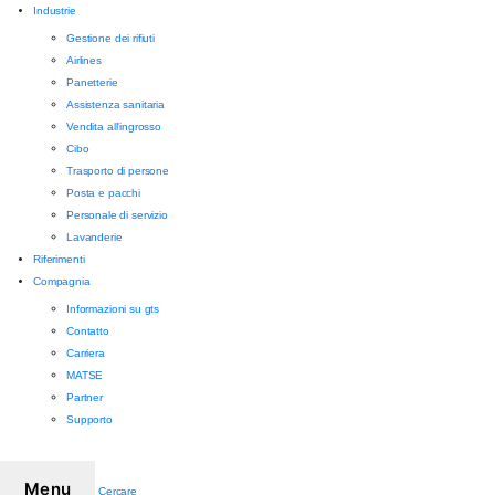
Industrie
Gestione dei rifiuti
Airlines
Panetterie
Assistenza sanitaria
Vendita all'ingrosso
Cibo
Trasporto di persone
Posta e pacchi
Personale di servizio
Lavanderie
Riferimenti
Compagnia
Informazioni su gts
Contatto
Carriera
MATSE
Partner
Supporto
Menu
Cercare