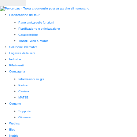
Pianificazione del tour
Panoramica delle funzioni
Pianificazione e ottimizzazione
Caratteristiche
TransIT Web & Mobile
Soluzione telematica
Logistica della fiera
Industrie
Riferimenti
Compagnia
Informazioni su gts
Partner
Carriera
MATSE
Contatto
Supporto
Glossario
Webinar
Blog
Notizie