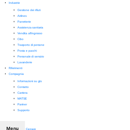
Industrie
Gestione dei rifiuti
Airlines
Panetterie
Assistenza sanitaria
Vendita all'ingrosso
Cibo
Trasporto di persone
Posta e pacchi
Personale di servizio
Lavanderie
Riferimenti
Compagnia
Informazioni su gts
Contatto
Carriera
MATSE
Partner
Supporto
Menu
Cercare