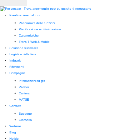
Pianificazione del tour
Panoramica delle funzioni
Pianificazione e ottimizzazione
Caratteristiche
TransIT Web & Mobile
Soluzione telematica
Logistica della fiera
Industrie
Riferimenti
Compagnia
Informazioni su gts
Partner
Carriera
MATSE
Contatto
Supporto
Glossario
Webinar
Blog
Notizie