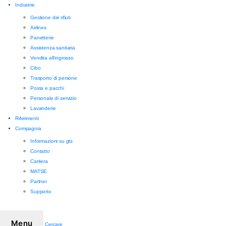
Industrie
Gestione dei rifiuti
Airlines
Panetterie
Assistenza sanitaria
Vendita all'ingrosso
Cibo
Trasporto di persone
Posta e pacchi
Personale di servizio
Lavanderie
Riferimenti
Compagnia
Informazioni su gts
Contatto
Carriera
MATSE
Partner
Supporto
Menu
Cercare