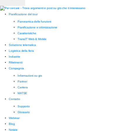
Pianificazione del tour
Panoramica delle funzioni
Pianificazione e ottimizzazione
Caratteristiche
TransIT Web & Mobile
Soluzione telematica
Logistica della fiera
Industrie
Riferimenti
Compagnia
Informazioni su gts
Partner
Carriera
MATSE
Contatto
Supporto
Glossario
Webinar
Blog
Notizie