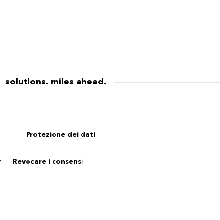
solutions. miles ahead.
a
Protezione dei dati
y
Revocare i consensi