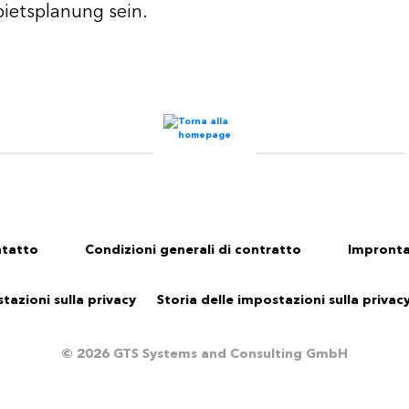
bietsplanung sein.
tatto
Condizioni generali di contratto
Impront
tazioni sulla privacy
Storia delle impostazioni sulla privac
© 2026 GTS Systems and Consulting GmbH