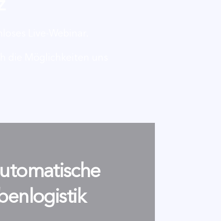
z
nloses Live-Webinar.
ch die Möglichkeiten uns
automatische
benlogistik