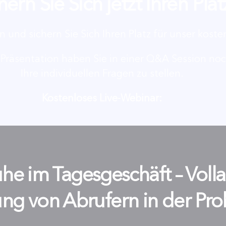
hern Sie Sich jetzt Ihren Plat
 und sichern Sie Sich Ihren Platz für unser koste
 Präsentation haben Sie in einer Q&A Session no
Ihre individuellen Fragen zu stellen.
Kostenloses Live-Webinar:
he im Tagesgeschäft – Voll
ng von Abrufern in der Pro