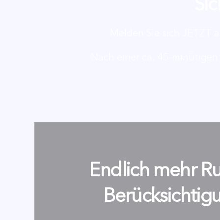
Sic
Melden Sie sich JETZT an
Nach einer ca. 45-minütigen
Endlich mehr Ru
Berücksichtigu