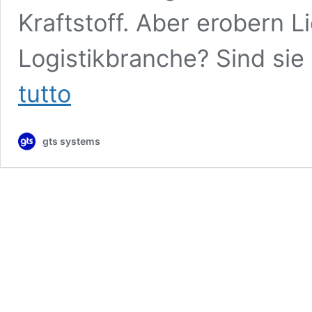
Kraftstoff. Aber erobern L
Logistikbranche? Sind sie
I
tutto
droni
possono
rivoluzionare
gts systems
la
logistica
e
la
pianificazione
dei
percorsi?